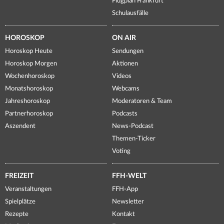
Flugplan Frankfurt
Schulausfälle
HOROSKOP
ON AIR
Horoskop Heute
Sendungen
Horoskop Morgen
Aktionen
Wochenhoroskop
Videos
Monatshoroskop
Webcams
Jahreshoroskop
Moderatoren & Team
Partnerhoroskop
Podcasts
Aszendent
News-Podcast
Themen-Ticker
Voting
FREIZEIT
FFH-WELT
Veranstaltungen
FFH-App
Spielplätze
Newsletter
Rezepte
Kontakt