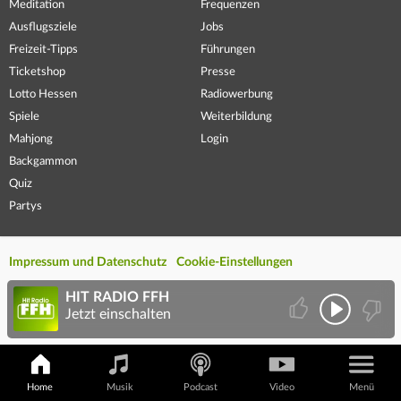
Meditation
Frequenzen
Ausflugsziele
Jobs
Freizeit-Tipps
Führungen
Ticketshop
Presse
Lotto Hessen
Radiowerbung
Spiele
Weiterbildung
Mahjong
Login
Backgammon
Quiz
Partys
Impressum und Datenschutz
Cookie-Einstellungen
HIT RADIO FFH
Jetzt einschalten
Home
Musik
Podcast
Video
Menü