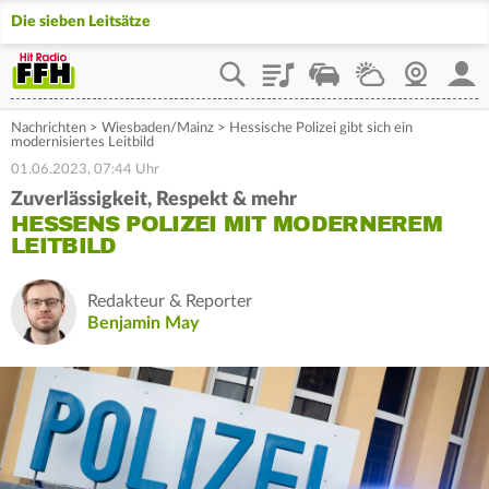
Die sieben Leitsätze
Playlist
Staupilot
Wetter
Webcam
Mein
Nachrichten
>
Wiesbaden/Mainz
>
Hessische Polizei gibt sich ein
modernisiertes Leitbild
01.06.2023, 07:44 Uhr
Zuverlässigkeit, Respekt & mehr
HESSENS POLIZEI MIT MODERNEREM
LEITBILD
Redakteur & Reporter
Benjamin May