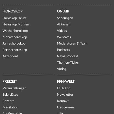
HOROSKOP
ON AIR
Horoskop Heute
Sendungen
Horoskop Morgen
Aktionen
Wochenhoroskop
Videos
Monatshoroskop
Webcams
Jahreshoroskop
Moderatoren & Team
Partnerhoroskop
Podcasts
Aszendent
News-Podcast
Themen-Ticker
Voting
FREIZEIT
FFH-WELT
Veranstaltungen
FFH-App
Spielplätze
Newsletter
Rezepte
Kontakt
Meditation
Frequenzen
Ausflugsziele
Jobs