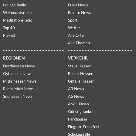
Lounge Radio
Fulda News
Weihnachtsradio
Bayern News
Meditationsradio
Sport
Top 40
Wetter
Playlist
Alle Orte
Alle Themen
REGIONEN
VERKEHR
Nordhessen News
Staus Hessen
Osthessen News
Blitzer Hessen
Mittelhessen News
Unfälle Hessen
Rhein-Main News
A3 News
Südhessen News
A5 News
A661 News
Günstig tanken
Parkhäuser
Flugplan Frankfurt
Schulausfälle