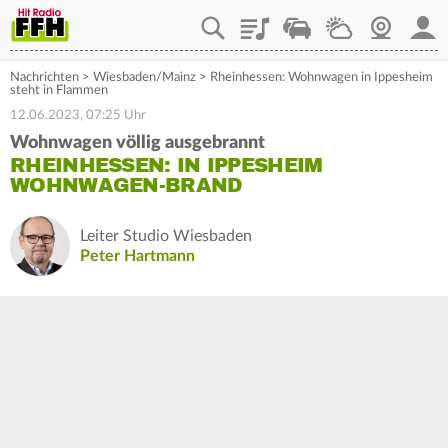
Playlist
Staupilot
Wetter
Webcam
Mein
Nachrichten
>
Wiesbaden/Mainz
>
Rheinhessen: Wohnwagen in Ippesheim
steht in Flammen
12.06.2023, 07:25 Uhr
Wohnwagen völlig ausgebrannt
RHEINHESSEN: IN IPPESHEIM
WOHNWAGEN-BRAND
Leiter Studio Wiesbaden
Peter Hartmann