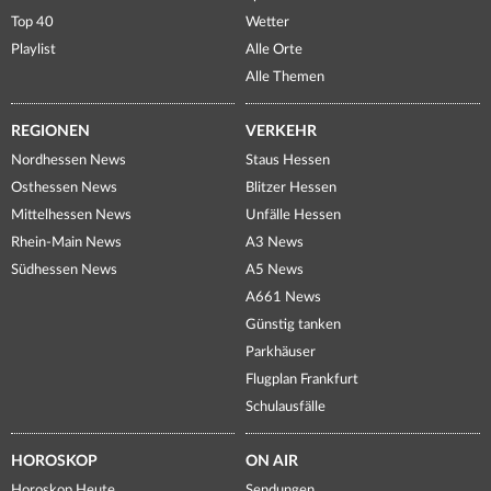
Top 40
Wetter
Playlist
Alle Orte
Alle Themen
REGIONEN
VERKEHR
Nordhessen News
Staus Hessen
Osthessen News
Blitzer Hessen
Mittelhessen News
Unfälle Hessen
Rhein-Main News
A3 News
Südhessen News
A5 News
A661 News
Günstig tanken
Parkhäuser
Flugplan Frankfurt
Schulausfälle
HOROSKOP
ON AIR
Horoskop Heute
Sendungen