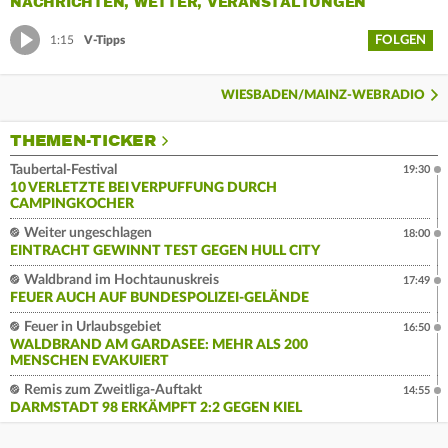
NACHRICHTEN, WETTER, VERANSTALTUNGEN
FOLGEN
1:15
V-Tipps
WIESBADEN/MAINZ-WEBRADIO
THEMEN-TICKER
Taubertal-Festival
19:30
10 VERLETZTE BEI VERPUFFUNG DURCH
CAMPINGKOCHER
Weiter ungeschlagen
18:00
EINTRACHT GEWINNT TEST GEGEN HULL CITY
Waldbrand im Hochtaunuskreis
17:49
FEUER AUCH AUF BUNDESPOLIZEI-GELÄNDE
Feuer in Urlaubsgebiet
16:50
WALDBRAND AM GARDASEE: MEHR ALS 200
MENSCHEN EVAKUIERT
Remis zum Zweitliga-Auftakt
14:55
DARMSTADT 98 ERKÄMPFT 2:2 GEGEN KIEL