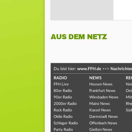
AUS DEM NETZ
Du bist hier:
www.FFH.de
>>>
Nachrichte
RADIO
NEWS
RE
FFH Live
Hessen News
Nor
80er Radio
Frankfurt News
Ost
90er Radio
Wiesbaden News
Mit
2000er Radio
Mainz News
Rhe
Rock Radio
Kassel News
Süd
Oldie Radio
Darmstadt News
Schlager Radio
Offenbach News
Party Radio
Gießen News