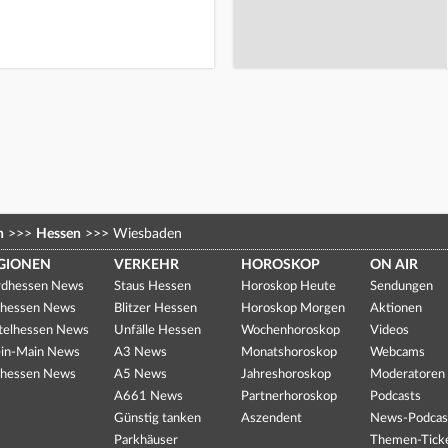
n
>>>
Hessen
>>>
Wiesbaden
GIONEN
VERKEHR
HOROSKOP
ON AIR
dhessen News
Staus Hessen
Horoskop Heute
Sendungen
hessen News
Blitzer Hessen
Horoskop Morgen
Aktionen
telhessen News
Unfälle Hessen
Wochenhoroskop
Videos
in-Main News
A3 News
Monatshoroskop
Webcams
hessen News
A5 News
Jahreshoroskop
Moderatoren
A661 News
Partnerhoroskop
Podcasts
Günstig tanken
Aszendent
News-Podcas
Parkhäuser
Themen-Tick