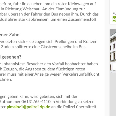
efuhr, fuhr links neben ihm ein roter Kleinwagen auf
n in Richtung Weisenau. An der Einmündung zur
Po
bar übersah der Fahrer den Bus neben ihm. Durch das
F
 Busfahrer stark abbremsen, um einen Zusammenstoß
M
ener Zahn
erletzten sich - sie zogen sich Prellungen und Kratzer
. Zudem splitterte eine Glastrennscheibe im Bus.
l gesehen?
le Johannisfest-Besucher den Vorfall beobachtet haben.
ch Zeugen, die Angaben zu dem flüchtigen roten
er muss mit einer Anzeige wegen Verkehrsunfallflucht
echnen.
en geben kann, wird gebeten, sich mit der
r Rufnummer 06131/65-4110 in Verbindung zu setzen.
nter
pimainz1@polizei.rlp.de
an die Polizei übermittelt