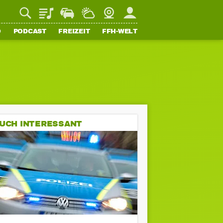
Playlist
Staupilot
Wetter
Webcam
Mein FFH
O
PODCAST
FREIZEIT
FFH-WELT
UCH INTERESSANT