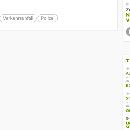
Z
N
Verkehrsunfall
Polizei
V
T
A
R
S
O
L
S