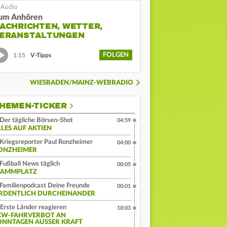
um Anhören
ACHRICHTEN, WETTER,
ERANSTALTUNGEN
FOLGEN
1:15
V-Tipps
WIESBADEN/MAINZ-WEBRADIO
HEMEN-TICKER
Der tägliche Börsen-Shot
04:59
LLES AUF AKTIEN
Kriegsreporter Paul Ronzheimer
04:00
ONZHEIMER
Fußball News täglich
00:05
TAMMPLATZ
Familienpodcast Deine Freunde
00:01
RDENTLICH DURCHEINANDER
Erste Länder reagieren
18:03
KW-FAHRVERBOT AN
ONNTAGEN AUSSER KRAFT