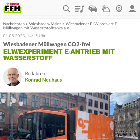
Playlist
Staupilot
Wetter
Webcam
Mein
Nachrichten
>
Wiesbaden/Mainz
>
Wiesbadener ELW probiert E-
Müllwagen mit Wassertstofftanks aus
01.08.2023, 14:15 Uhr
Wiesbadener Müllwagen CO2-frei
ELW/EXPERIMENT E-ANTRIEB MIT
WASSERSTOFF
Redakteur
Konrad Neuhaus