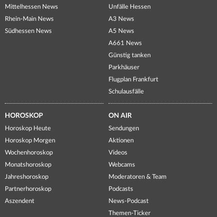
Mittelhessen News
Unfälle Hessen
Rhein-Main News
A3 News
Südhessen News
A5 News
A661 News
Günstig tanken
Parkhäuser
Flugplan Frankfurt
Schulausfälle
HOROSKOP
ON AIR
Horoskop Heute
Sendungen
Horoskop Morgen
Aktionen
Wochenhoroskop
Videos
Monatshoroskop
Webcams
Jahreshoroskop
Moderatoren & Team
Partnerhoroskop
Podcasts
Aszendent
News-Podcast
Themen-Ticker