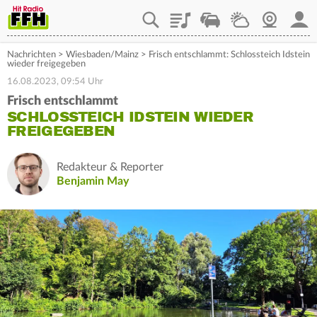
Playlist
Staupilot
Wetter
Webcam
Mein
Nachrichten
>
Wiesbaden/Mainz
>
Frisch entschlammt: Schlossteich Idstein
wieder freigegeben
16.08.2023, 09:54 Uhr
Frisch entschlammt
SCHLOSSTEICH IDSTEIN WIEDER
FREIGEGEBEN
Redakteur & Reporter
Benjamin May