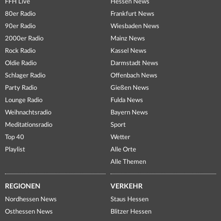
FFH Live
Hessen News
80er Radio
Frankfurt News
90er Radio
Wiesbaden News
2000er Radio
Mainz News
Rock Radio
Kassel News
Oldie Radio
Darmstadt News
Schlager Radio
Offenbach News
Party Radio
Gießen News
Lounge Radio
Fulda News
Weihnachtsradio
Bayern News
Meditationsradio
Sport
Top 40
Wetter
Playlist
Alle Orte
Alle Themen
REGIONEN
VERKEHR
Nordhessen News
Staus Hessen
Osthessen News
Blitzer Hessen