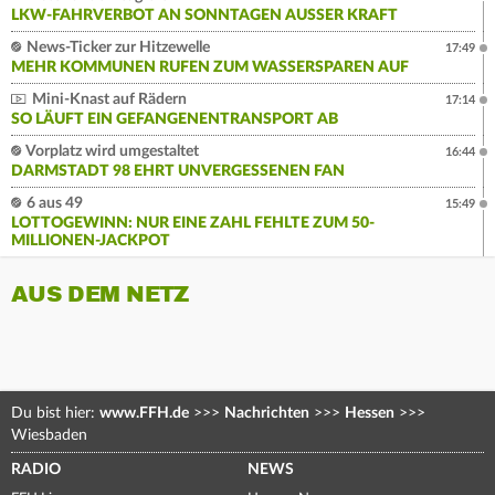
LKW-FAHRVERBOT AN SONNTAGEN AUSSER KRAFT
News-Ticker zur Hitzewelle
17:49
MEHR KOMMUNEN RUFEN ZUM WASSERSPAREN AUF
Mini-Knast auf Rädern
17:14
SO LÄUFT EIN GEFANGENENTRANSPORT AB
Vorplatz wird umgestaltet
16:44
DARMSTADT 98 EHRT UNVERGESSENEN FAN
6 aus 49
15:49
LOTTOGEWINN: NUR EINE ZAHL FEHLTE ZUM 50-
MILLIONEN-JACKPOT
AUS DEM NETZ
Du bist hier:
www.FFH.de
>>>
Nachrichten
>>>
Hessen
>>>
Wiesbaden
RADIO
NEWS