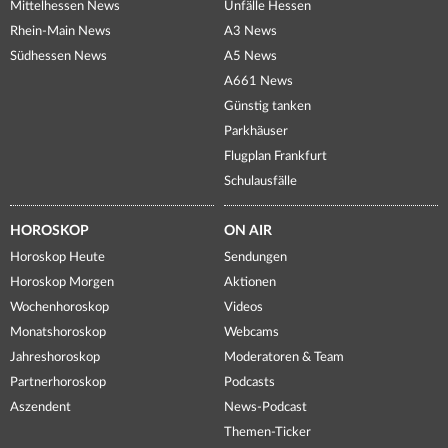
Mittelhessen News
Unfälle Hessen
Rhein-Main News
A3 News
Südhessen News
A5 News
A661 News
Günstig tanken
Parkhäuser
Flugplan Frankfurt
Schulausfälle
HOROSKOP
ON AIR
Horoskop Heute
Sendungen
Horoskop Morgen
Aktionen
Wochenhoroskop
Videos
Monatshoroskop
Webcams
Jahreshoroskop
Moderatoren & Team
Partnerhoroskop
Podcasts
Aszendent
News-Podcast
Themen-Ticker