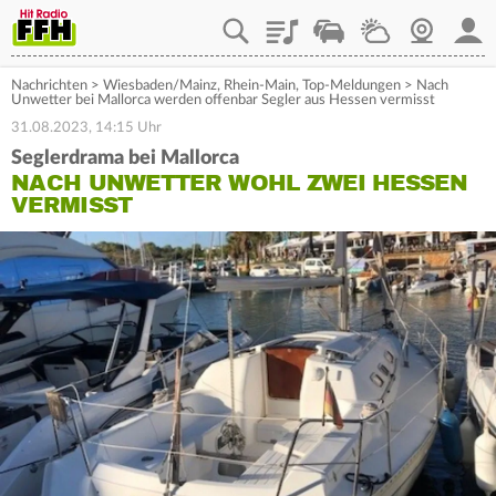
Playlist
Staupilot
Wetter
Webcam
Mein
Nachrichten
>
Wiesbaden/Mainz
,
Rhein-Main
,
Top-Meldungen
>
Nach
Unwetter bei Mallorca werden offenbar Segler aus Hessen vermisst
31.08.2023, 14:15 Uhr
Seglerdrama bei Mallorca
NACH UNWETTER WOHL ZWEI HESSEN
VERMISST