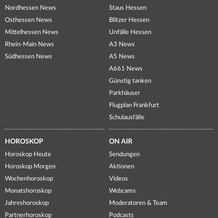
Nordhessen News
Staus Hessen
Osthessen News
Blitzer Hessen
Mittelhessen News
Unfälle Hessen
Rhein-Main News
A3 News
Südhessen News
A5 News
A661 News
Günstig tanken
Parkhäuser
Flugplan Frankfurt
Schulausfälle
HOROSKOP
ON AIR
Horoskop Heute
Sendungen
Horoskop Morgen
Aktionen
Wochenhoroskop
Videos
Monatshoroskop
Webcams
Jahreshoroskop
Moderatoren & Team
Partnerhoroskop
Podcasts