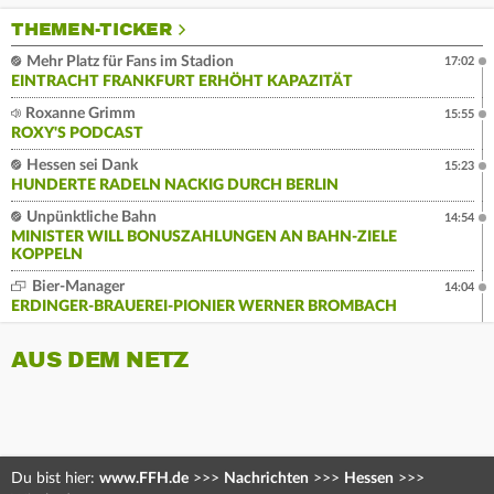
THEMEN-TICKER
Mehr Platz für Fans im Stadion
17:02
EINTRACHT FRANKFURT ERHÖHT KAPAZITÄT
Roxanne Grimm
15:55
ROXY'S PODCAST
Hessen sei Dank
15:23
HUNDERTE RADELN NACKIG DURCH BERLIN
Unpünktliche Bahn
14:54
MINISTER WILL BONUSZAHLUNGEN AN BAHN-ZIELE
KOPPELN
Bier-Manager
14:04
ERDINGER-BRAUEREI-PIONIER WERNER BROMBACH
AUS DEM NETZ
Du bist hier:
www.FFH.de
>>>
Nachrichten
>>>
Hessen
>>>