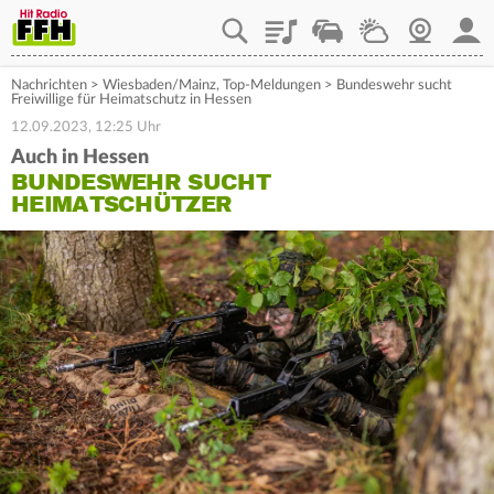
Playlist
Staupilot
Wetter
Webcam
Mein
Nachrichten
>
Wiesbaden/Mainz
,
Top-Meldungen
>
Bundeswehr sucht
Freiwillige für Heimatschutz in Hessen
12.09.2023, 12:25 Uhr
Auch in Hessen
BUNDESWEHR SUCHT
HEIMATSCHÜTZER