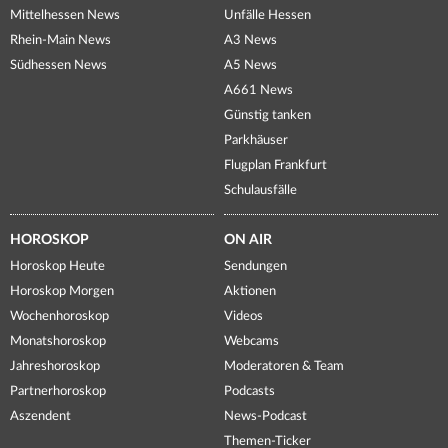
Mittelhessen News
Unfälle Hessen
Rhein-Main News
A3 News
Südhessen News
A5 News
A661 News
Günstig tanken
Parkhäuser
Flugplan Frankfurt
Schulausfälle
HOROSKOP
ON AIR
Horoskop Heute
Sendungen
Horoskop Morgen
Aktionen
Wochenhoroskop
Videos
Monatshoroskop
Webcams
Jahreshoroskop
Moderatoren & Team
Partnerhoroskop
Podcasts
Aszendent
News-Podcast
Themen-Ticker