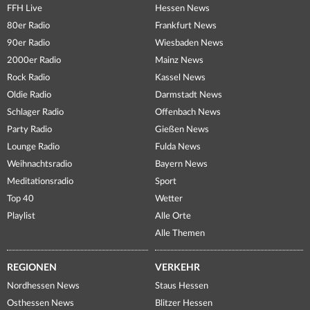
FFH Live
Hessen News
80er Radio
Frankfurt News
90er Radio
Wiesbaden News
2000er Radio
Mainz News
Rock Radio
Kassel News
Oldie Radio
Darmstadt News
Schlager Radio
Offenbach News
Party Radio
Gießen News
Lounge Radio
Fulda News
Weihnachtsradio
Bayern News
Meditationsradio
Sport
Top 40
Wetter
Playlist
Alle Orte
Alle Themen
REGIONEN
VERKEHR
Nordhessen News
Staus Hessen
Osthessen News
Blitzer Hessen