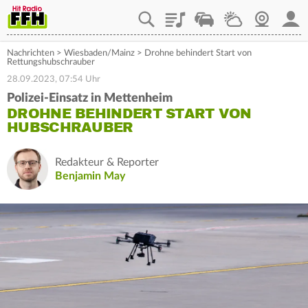
Playlist
Staupilot
Wetter
Webcam
Mein
Nachrichten
>
Wiesbaden/Mainz
>
Drohne behindert Start von
Rettungshubschrauber
28.09.2023, 07:54 Uhr
Polizei-Einsatz in Mettenheim
DROHNE BEHINDERT START VON
HUBSCHRAUBER
Redakteur & Reporter
Benjamin May