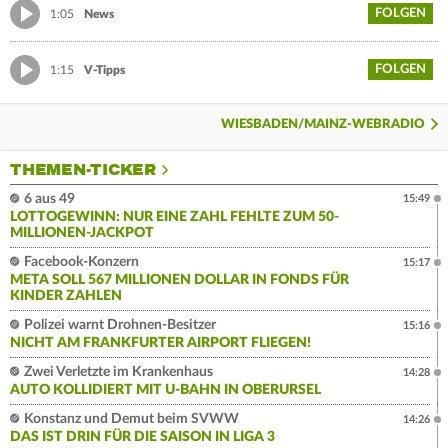
FOLGEN
1:05
News
FOLGEN
1:15
V-Tipps
WIESBADEN/MAINZ-WEBRADIO
THEMEN-TICKER
6 aus 49
15:49
LOTTOGEWINN: NUR EINE ZAHL FEHLTE ZUM 50-
MILLIONEN-JACKPOT
Facebook-Konzern
15:17
META SOLL 567 MILLIONEN DOLLAR IN FONDS FÜR
KINDER ZAHLEN
Polizei warnt Drohnen-Besitzer
15:16
NICHT AM FRANKFURTER AIRPORT FLIEGEN!
Zwei Verletzte im Krankenhaus
14:28
AUTO KOLLIDIERT MIT U-BAHN IN OBERURSEL
Konstanz und Demut beim SVWW
14:26
DAS IST DRIN FÜR DIE SAISON IN LIGA 3