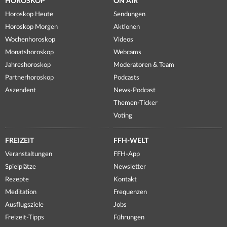
HOROSKOP
ON AIR
Horoskop Heute
Sendungen
Horoskop Morgen
Aktionen
Wochenhoroskop
Videos
Monatshoroskop
Webcams
Jahreshoroskop
Moderatoren & Team
Partnerhoroskop
Podcasts
Aszendent
News-Podcast
Themen-Ticker
Voting
FREIZEIT
FFH-WELT
Veranstaltungen
FFH-App
Spielplätze
Newsletter
Rezepte
Kontakt
Meditation
Frequenzen
Ausflugsziele
Jobs
Freizeit-Tipps
Führungen