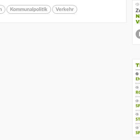
n
Kommunalpolitik
Verkehr
Z
N
V
T
E
R
S
S
S