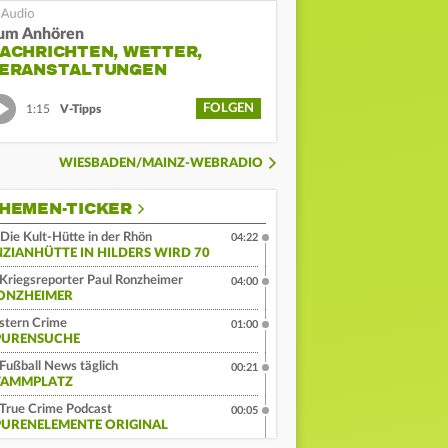
um Anhören
ACHRICHTEN, WETTER,
ERANSTALTUNGEN
FOLGEN
1:15
V-Tipps
WIESBADEN/MAINZ-WEBRADIO
HEMEN-TICKER
Die Kult-Hütte in der Rhön
04:22
NZIANHÜTTE IN HILDERS WIRD 70
Kriegsreporter Paul Ronzheimer
04:00
ONZHEIMER
stern Crime
01:00
PURENSUCHE
Fußball News täglich
00:21
TAMMPLATZ
True Crime Podcast
00:05
PURENELEMENTE ORIGINAL