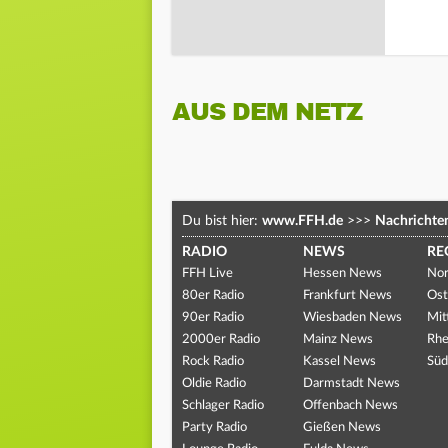
AUS DEM NETZ
Du bist hier:
www.FFH.de
>>>
Nachrichte
RADIO
NEWS
RE
FFH Live
Hessen News
Nor
80er Radio
Frankfurt News
Ost
90er Radio
Wiesbaden News
Mit
2000er Radio
Mainz News
Rhe
Rock Radio
Kassel News
Süd
Oldie Radio
Darmstadt News
Schlager Radio
Offenbach News
Party Radio
Gießen News