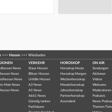
n
>>>
Hessen
>>>
Wiesbaden
GIONEN
VERKEHR
HOROSKOP
ON AIR
dhessen News
Staus Hessen
Horoskop Heute
Sendungen
hessen News
Blitzer Hessen
Horoskop Morgen
Aktionen
telhessen News
Unfälle Hessen
Wochenhoroskop
Videos
in-Main News
A3 News
Monatshoroskop
Webcams
hessen News
A5 News
Jahreshoroskop
Moderatoren
A661 News
Partnerhoroskop
Podcasts
Günstig tanken
Aszendent
News-Podcas
Parkhäuser
Themen-Tick