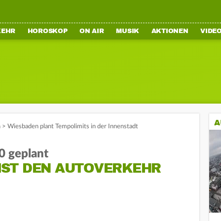
KEHR
HOROSKOP
ON AIR
MUSIK
AKTIONEN
VIDE
A
n
>
Wiesbaden plant Tempolimits in der Innenstadt
0 geplant
ST DEN AUTOVERKEHR