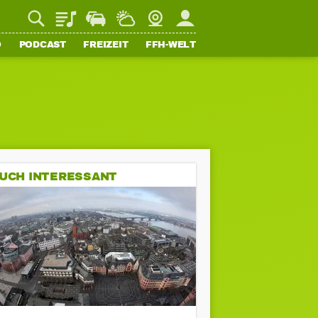
Playlist
Staupilot
Wetter
Webcam
Mein FFH
O
PODCAST
FREIZEIT
FFH-WELT
UCH INTERESSANT