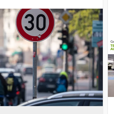
Ge
T
A