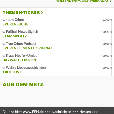
WIESBADEN/MAINZ-WEBRADIO
THEMEN-TICKER
stern Crime
01:00
SPURENSUCHE
Fußball News täglich
00:21
STAMMPLATZ
True Crime Podcast
00:05
SPURENELEMENTE ORIGINAL
Klaas Heufer-Umlauf
00:01
BAYWATCH BERLIN
Wahre Liebesgeschichten
00:01
TRUE LOVE
AUS DEM NETZ
Du bist hier:
www.FFH.de
>>>
Nachrichten
>>>
Hessen
>>>