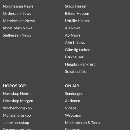
Nordhessen News
Staus Hessen
Osthessen News
Blitzer Hessen
Mittelhessen News
Unfälle Hessen
Rhein-Main News
A3 News
Südhessen News
A5 News
A661 News
Günstig tanken
Parkhäuser
Flugplan Frankfurt
Schulausfälle
HOROSKOP
ON AIR
Horoskop Heute
Sendungen
Horoskop Morgen
Aktionen
Wochenhoroskop
Videos
Monatshoroskop
Webcams
Jahreshoroskop
Moderatoren & Team