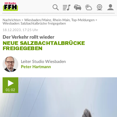
Playlist
Staupilot
Wetter
Webcam
Mein
Nachrichten
>
Wiesbaden/Mainz
,
Rhein-Main
,
Top-Meldungen
>
Wiesbaden: Salzbachtalbrücke freigegeben
18.12.2023, 17:25 Uhr
Der Verkehr rollt wieder
NEUE SALZBACHTALBRÜCKE
FREIGEGEBEN
Leiter Studio Wiesbaden
Peter Hartmann
01:02