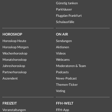
Günstig tanken
Parkhäuser
Flugplan Frankfurt
Schulausfälle
HOROSKOP
ON AIR
Horoskop Heute
Sendungen
Horoskop Morgen
Aktionen
Wochenhoroskop
Videos
Monatshoroskop
Webcams
Jahreshoroskop
Moderatoren & Team
Partnerhoroskop
Podcasts
Aszendent
News-Podcast
Themen-Ticker
Voting
FREIZEIT
FFH-WELT
Veranstaltungen
FFH-App