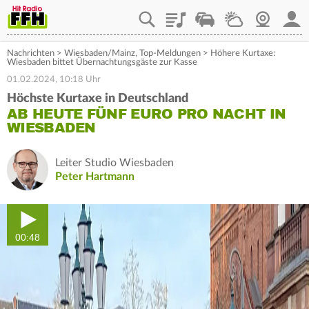
Playlist
Staupilot
Wetter
Webcam
Mein
Nachrichten
>
Wiesbaden/Mainz
,
Top-Meldungen
>
Höhere Kurtaxe:
Wiesbaden bittet Übernachtungsgäste zur Kasse
01.02.2024, 10:18 Uhr
Höchste Kurtaxe in Deutschland
AB HEUTE FÜNF EURO PRO NACHT IN
WIESBADEN
Leiter Studio Wiesbaden
Peter Hartmann
00:48