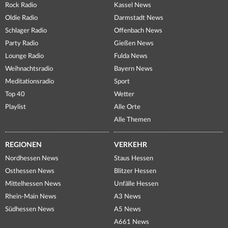
Rock Radio
Kassel News
Oldie Radio
Darmstadt News
Schlager Radio
Offenbach News
Party Radio
Gießen News
Lounge Radio
Fulda News
Weihnachtsradio
Bayern News
Meditationsradio
Sport
Top 40
Wetter
Playlist
Alle Orte
Alle Themen
REGIONEN
VERKEHR
Nordhessen News
Staus Hessen
Osthessen News
Blitzer Hessen
Mittelhessen News
Unfälle Hessen
Rhein-Main News
A3 News
Südhessen News
A5 News
A661 News