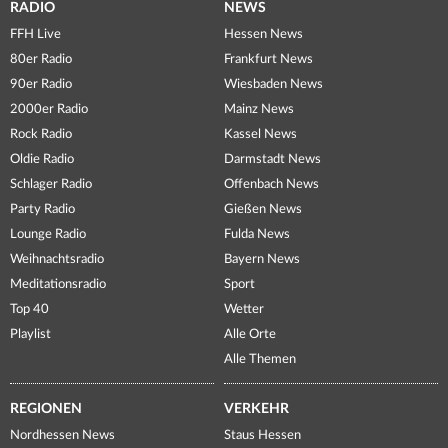
RADIO
NEWS
FFH Live
Hessen News
80er Radio
Frankfurt News
90er Radio
Wiesbaden News
2000er Radio
Mainz News
Rock Radio
Kassel News
Oldie Radio
Darmstadt News
Schlager Radio
Offenbach News
Party Radio
Gießen News
Lounge Radio
Fulda News
Weihnachtsradio
Bayern News
Meditationsradio
Sport
Top 40
Wetter
Playlist
Alle Orte
Alle Themen
REGIONEN
VERKEHR
Nordhessen News
Staus Hessen