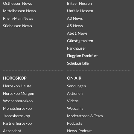
Osthessen News
Blitzer Hessen
Mittelhessen News
Unfälle Hessen
Rhein-Main News
A3 News
Südhessen News
A5 News
A661 News
Günstig tanken
Parkhäuser
Flugplan Frankfurt
Schulausfälle
HOROSKOP
ON AIR
Horoskop Heute
Sendungen
Horoskop Morgen
Aktionen
Wochenhoroskop
Videos
Monatshoroskop
Webcams
Jahreshoroskop
Moderatoren & Team
Partnerhoroskop
Podcasts
Aszendent
News-Podcast