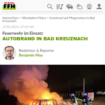
Playlist
Staupilot
Wetter
Webcam
Mein
Nachrichten
>
Wiesbaden/Mainz
>
Autobrand auf Pfingstwiese in Bad
Kreuznach
19.02.2024, 07:24 Uhr
Feuerwehr im Einsatz
AUTOBRAND IN BAD KREUZNACH
Redakteur & Reporter
Benjamin May