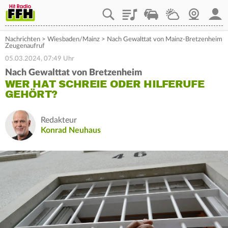
Playlist
Staupilot
Wetter
Webcam
Mein
Nachrichten
>
Wiesbaden/Mainz
>
Nach Gewalttat von Mainz-Bretzenheim
Zeugenaufruf
05.03.2024, 07:49 Uhr
Nach Gewalttat von Bretzenheim
WER HAT SCHREIE ODER HILFERUFE
GEHÖRT?
Redakteur
Konrad Neuhaus