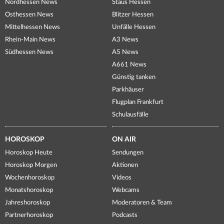
Nordhessen News
Staus Hessen
Osthessen News
Blitzer Hessen
Mittelhessen News
Unfälle Hessen
Rhein-Main News
A3 News
Südhessen News
A5 News
A661 News
Günstig tanken
Parkhäuser
Flugplan Frankfurt
Schulausfälle
HOROSKOP
ON AIR
Horoskop Heute
Sendungen
Horoskop Morgen
Aktionen
Wochenhoroskop
Videos
Monatshoroskop
Webcams
Jahreshoroskop
Moderatoren & Team
Partnerhoroskop
Podcasts