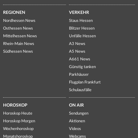
REGIONEN
VERKEHR
Nordhessen News
Staus Hessen
Osthessen News
Blitzer Hessen
Mittelhessen News
Unfälle Hessen
Rhein-Main News
A3 News
Südhessen News
A5 News
A661 News
Günstig tanken
Parkhäuser
Flugplan Frankfurt
Schulausfälle
HOROSKOP
ON AIR
Horoskop Heute
Sendungen
Horoskop Morgen
Aktionen
Wochenhoroskop
Videos
Monatshoroskop
Webcams