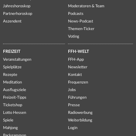
Jahreshoroskop
Moderatoren & Team
Partnerhoroskop
Podcasts
Aszendent
News-Podcast
Themen-Ticker
Voting
FREIZEIT
FFH-WELT
Veranstaltungen
FFH-App
Spielplätze
Newsletter
Rezepte
Kontakt
Meditation
Frequenzen
Ausflugsziele
Jobs
Freizeit-Tipps
Führungen
Ticketshop
Presse
Lotto Hessen
Radiowerbung
Spiele
Weiterbildung
Mahjong
Login
Backgammon