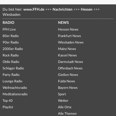
Du bist hier:
www.FFH.de
>>>
Nachrichten
>>>
Hessen
>>>
Wiesbaden
RADIO
NEWS
FFH Live
Hessen News
80er Radio
Frankfurt News
90er Radio
Wiesbaden News
2000er Radio
Mainz News
Rock Radio
Kassel News
Oldie Radio
Darmstadt News
Schlager Radio
Offenbach News
Party Radio
Gießen News
Lounge Radio
Fulda News
Weihnachtsradio
Bayern News
Meditationsradio
Sport
Top 40
Wetter
Playlist
Alle Orte
Alle Themen