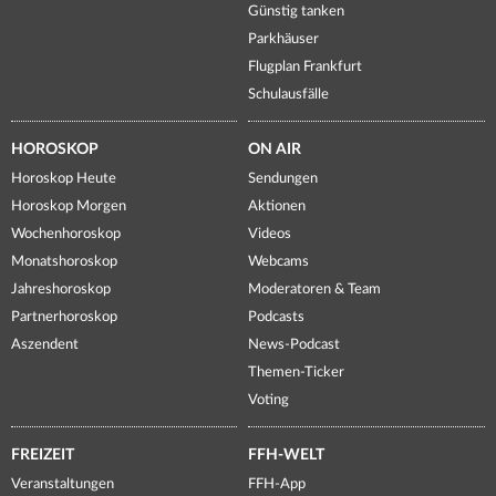
Günstig tanken
Parkhäuser
Flugplan Frankfurt
Schulausfälle
HOROSKOP
ON AIR
Horoskop Heute
Sendungen
Horoskop Morgen
Aktionen
Wochenhoroskop
Videos
Monatshoroskop
Webcams
Jahreshoroskop
Moderatoren & Team
Partnerhoroskop
Podcasts
Aszendent
News-Podcast
Themen-Ticker
Voting
FREIZEIT
FFH-WELT
Veranstaltungen
FFH-App