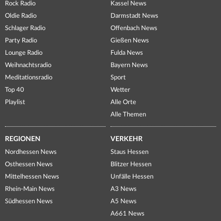
Rock Radio
Kassel News
Oldie Radio
Darmstadt News
Schlager Radio
Offenbach News
Party Radio
Gießen News
Lounge Radio
Fulda News
Weihnachtsradio
Bayern News
Meditationsradio
Sport
Top 40
Wetter
Playlist
Alle Orte
Alle Themen
REGIONEN
VERKEHR
Nordhessen News
Staus Hessen
Osthessen News
Blitzer Hessen
Mittelhessen News
Unfälle Hessen
Rhein-Main News
A3 News
Südhessen News
A5 News
A661 News