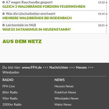
A7 wegen Rauchwolke gesperrt
19:22
GLEICH 3 WALDBRÄNDE FORDERN FEUERWEHREN
Was die Löscharbeiten erschwert
19:19
MEHRERE WALDBRÄNDE BEI RODENBACH
Leichenteile im Müll
18:21
WAR ES SATANISMUS IN HEUSENSTAMM?
AUS DEM NETZ
Du bist hier:
www.FFH.de
>>>
Nachrichten
>>>
Hessen
>>>
Wiesbaden
RADIO
NEWS
FFH Live
Hessen News
80er Radio
Frankfurt News
90er Radio
Wiesbaden News
2000er Radio
Mainz News