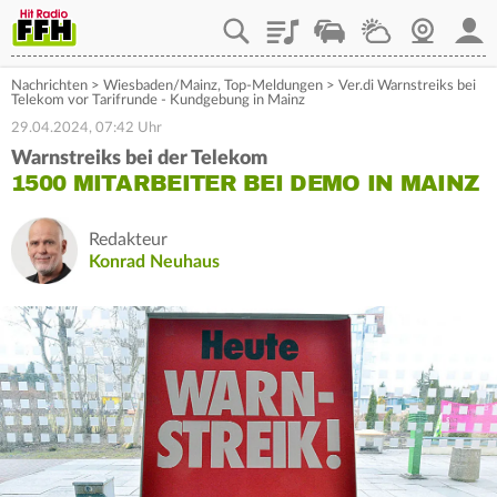
Playlist
Staupilot
Wetter
Webcam
Mein
Nachrichten
>
Wiesbaden/Mainz
,
Top-Meldungen
>
Ver.di Warnstreiks bei
Telekom vor Tarifrunde - Kundgebung in Mainz
29.04.2024, 07:42 Uhr
Warnstreiks bei der Telekom
1500 MITARBEITER BEI DEMO IN MAINZ
Redakteur
Konrad Neuhaus