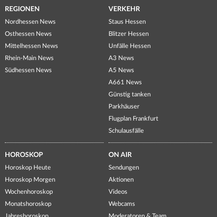
REGIONEN
VERKEHR
Nordhessen News
Staus Hessen
Osthessen News
Blitzer Hessen
Mittelhessen News
Unfälle Hessen
Rhein-Main News
A3 News
Südhessen News
A5 News
A661 News
Günstig tanken
Parkhäuser
Flugplan Frankfurt
Schulausfälle
HOROSKOP
ON AIR
Horoskop Heute
Sendungen
Horoskop Morgen
Aktionen
Wochenhoroskop
Videos
Monatshoroskop
Webcams
Jahreshoroskop
Moderatoren & Team