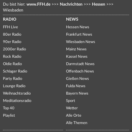
Du bist hier:
www.FFH.de
>>>
Nachrichten
>>>
Hessen
>>>
Wiesbaden
RADIO
NEWS
FFH Live
Hessen News
80er Radio
Frankfurt News
90er Radio
Wiesbaden News
2000er Radio
Mainz News
Rock Radio
Kassel News
Oldie Radio
Darmstadt News
Schlager Radio
Offenbach News
Party Radio
Gießen News
Lounge Radio
Fulda News
Weihnachtsradio
Bayern News
Meditationsradio
Sport
Top 40
Wetter
Playlist
Alle Orte
Alle Themen