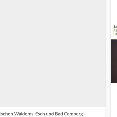
Sa
R
B
wischen Waldems-Esch und Bad Camberg -