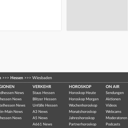
n
>>>
Hessen
>>>
Wiesbaden
GIONEN
VERKEHR
HOROSKOP
ON AIR
dhessen News
Staus Hessen
Horoskop Heute
Sendungen
hessen News
Blitzer Hessen
Horoskop Morgen
Aktionen
telhessen News
Unfälle Hessen
Wochenhoroskop
Videos
in-Main News
A3 News
Monatshoroskop
Webcams
hessen News
A5 News
Jahreshoroskop
Moderatoren
A661 News
Partnerhoroskop
Podcasts