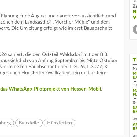
Z
N
t Planung Ende August und dauert voraussichtlich rund
V
zwischen dem Landgasthof „Morcher Mühle“ und dem
rrt. Die Umleitung erfolgt wie im erst Bauabschnitt
026 saniert, die den Ortsteil Waldsdorf mit der B 8
T
oraussichtlich von Anfang September bis Mitte Oktober
 wie im ersten Bauabschnitt über: L 3026, L 3077; K
Na
ges nach Hünstetten-Wallrabenstein und Idstein-
M
B
r das WhatsApp-Pilotprojekt von Hessen-Mobil.
M
P
G
B
mberg
Baustelle
Hünstetten
A
B