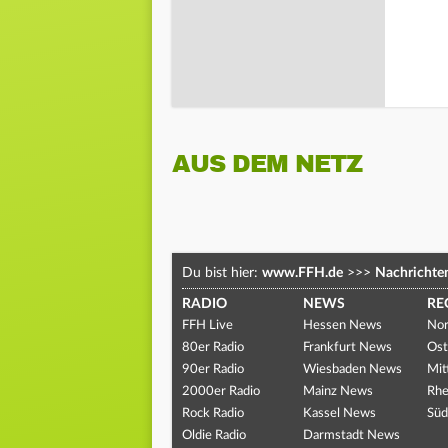
AUS DEM NETZ
Du bist hier:
www.FFH.de
>>>
Nachrichte
RADIO
NEWS
RE
FFH Live
Hessen News
Nor
80er Radio
Frankfurt News
Ost
90er Radio
Wiesbaden News
Mit
2000er Radio
Mainz News
Rhe
Rock Radio
Kassel News
Süd
Oldie Radio
Darmstadt News