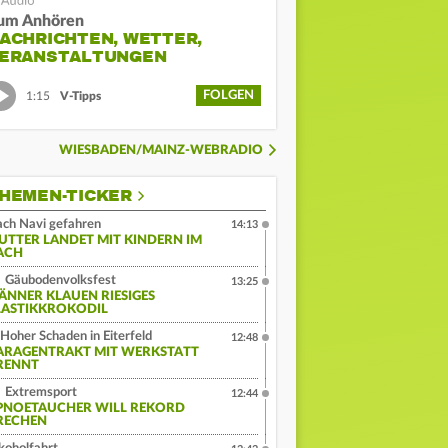
um Anhören
ACHRICHTEN, WETTER,
ERANSTALTUNGEN
FOLGEN
1:15
V-Tipps
WIESBADEN/MAINZ-WEBRADIO
HEMEN-TICKER
ch Navi gefahren
14:13
UTTER LANDET MIT KINDERN IM
ACH
Gäubodenvolksfest
13:25
ÄNNER KLAUEN RIESIGES
LASTIKKROKODIL
Hoher Schaden in Eiterfeld
12:48
ARAGENTRAKT MIT WERKSTATT
RENNT
Extremsport
12:44
PNOETAUCHER WILL REKORD
RECHEN