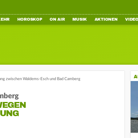
KEHR
HOROSKOP
ON AIR
MUSIK
AKTIONEN
VIDE
A
rung zwischen Waldems-Esch und Bad Camberg
mberg
WEGEN
UNG