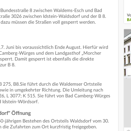
ie Bundesstraße 8 zwischen Waldems-Esch und Bad
Vo
raße 3026 zwischen Idstein-Waldsdorf und der B 8.
B
- dazu müssen die Straßen voll gesperrt werden.
7. Juni bis voraussichtlich Ende August. Hierfür wird
d Camberg-Würges und dem Landgasthof „Morcher
perrt. Damit gesperrt ist ebenfalls die direkte
zur B 8.
B 275, B8.Sie führt durch die Waldemser Ortsteile
wie in umgekehrter Richtung. Die Umleitung nach
026, L 3077; K 515. Sie führt von Bad Camberg-Würges
 Idstein-Wördsorf.
dorf" Öffnung
0-jährigen Bestehen des Ortsteils Waldsdorf vom 30.
die Zufahrten zum Ort kurzfristig freigegeben.