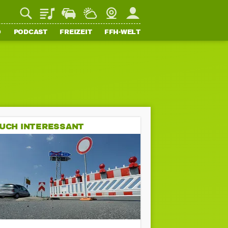
Playlist
Staupilot
Wetter
Webcam
Mein FFH
O
PODCAST
FREIZEIT
FFH-WELT
UCH INTERESSANT