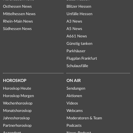
Osthessen News
Blitzer Hessen
Mittelhessen News
Unfälle Hessen
Rhein-Main News
A3 News
Südhessen News
A5 News
A661 News
Günstig tanken
Parkhäuser
Flugplan Frankfurt
Schulausfälle
HOROSKOP
ON AIR
Horoskop Heute
Sendungen
Horoskop Morgen
Aktionen
Wochenhoroskop
Videos
Monatshoroskop
Webcams
Jahreshoroskop
Moderatoren & Team
Partnerhoroskop
Podcasts