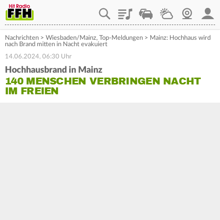
Playlist
Staupilot
Wetter
Webcam
Mein
Nachrichten
>
Wiesbaden/Mainz
,
Top-Meldungen
>
Mainz: Hochhaus wird
nach Brand mitten in Nacht evakuiert
14.06.2024, 06:30 Uhr
Hochhausbrand in Mainz
140 MENSCHEN VERBRINGEN NACHT
IM FREIEN