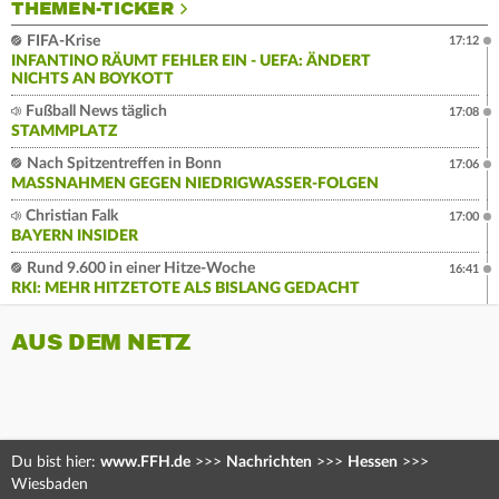
THEMEN-TICKER
FIFA-Krise
17:12
INFANTINO RÄUMT FEHLER EIN - UEFA: ÄNDERT
NICHTS AN BOYKOTT
Fußball News täglich
17:08
STAMMPLATZ
Nach Spitzentreffen in Bonn
17:06
MASSNAHMEN GEGEN NIEDRIGWASSER-FOLGEN
Christian Falk
17:00
BAYERN INSIDER
Rund 9.600 in einer Hitze-Woche
16:41
RKI: MEHR HITZETOTE ALS BISLANG GEDACHT
AUS DEM NETZ
Du bist hier:
www.FFH.de
>>>
Nachrichten
>>>
Hessen
>>>
Wiesbaden