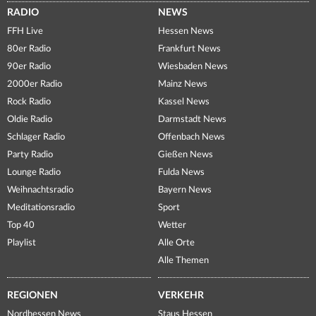
RADIO
NEWS
FFH Live
Hessen News
80er Radio
Frankfurt News
90er Radio
Wiesbaden News
2000er Radio
Mainz News
Rock Radio
Kassel News
Oldie Radio
Darmstadt News
Schlager Radio
Offenbach News
Party Radio
Gießen News
Lounge Radio
Fulda News
Weihnachtsradio
Bayern News
Meditationsradio
Sport
Top 40
Wetter
Playlist
Alle Orte
Alle Themen
REGIONEN
VERKEHR
Nordhessen News
Staus Hessen