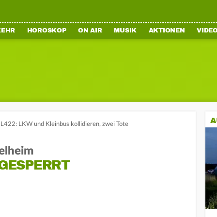
KEHR
HOROSKOP
ON AIR
MUSIK
AKTIONEN
VIDE
A
 L422: LKW und Kleinbus kollidieren, zwei Tote
gelheim
 GESPERRT