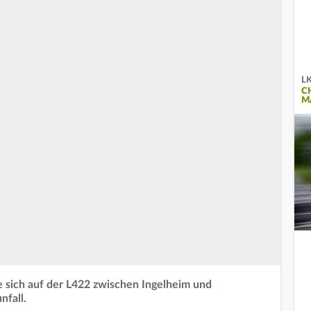
LK
C
M
 sich auf der L422 zwischen Ingelheim und
nfall.