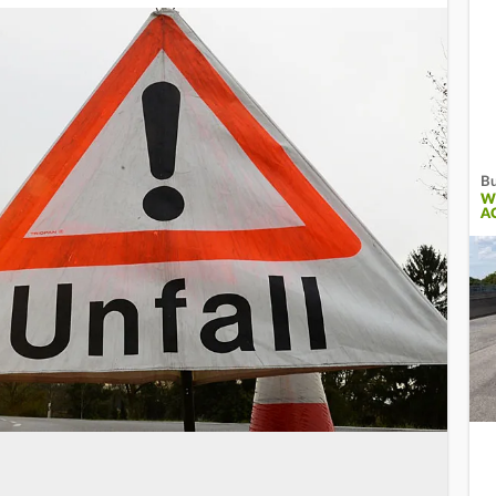
Bu
W
A