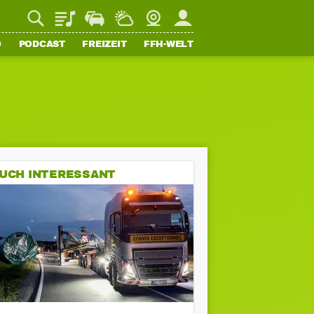
Playlist
Staupilot
Wetter
Webcam
Mein FFH
O
PODCAST
FREIZEIT
FFH-WELT
UCH INTERESSANT