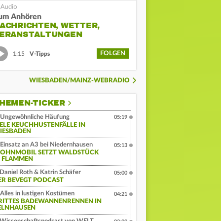
um Anhören
ACHRICHTEN, WETTER,
ERANSTALTUNGEN
FOLGEN
1:15
V-Tipps
WIESBADEN/MAINZ-WEBRADIO
HEMEN-TICKER
Ungewöhnliche Häufung
05:19
IELE KEUCHHUSTENFÄLLE IN
IESBADEN
Einsatz an A3 bei Niedernhausen
05:13
OHNMOBIL SETZT WALDSTÜCK
N FLAMMEN
Daniel Roth & Katrin Schäfer
05:00
ER BEVEGT PODCAST
Alles in lustigen Kostümen
04:21
RITTES BADEWANNENRENNEN IN
ELNHAUSEN