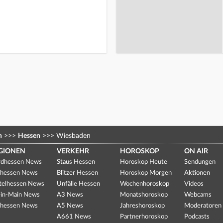
n
>>>
Hessen
>>>
Wiesbaden
GIONEN
VERKEHR
HOROSKOP
ON AIR
dhessen News
Staus Hessen
Horoskop Heute
Sendungen
hessen News
Blitzer Hessen
Horoskop Morgen
Aktionen
telhessen News
Unfälle Hessen
Wochenhoroskop
Videos
in-Main News
A3 News
Monatshoroskop
Webcams
hessen News
A5 News
Jahreshoroskop
Moderatoren
A661 News
Partnerhoroskop
Podcasts