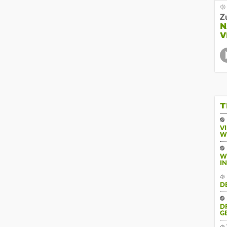
Z
N
V
T
V
W
W
I
D
D
G