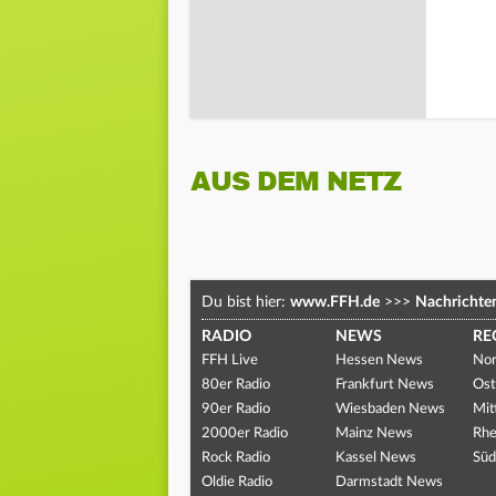
AUS DEM NETZ
Du bist hier:
www.FFH.de
>>>
Nachrichte
RADIO
NEWS
RE
FFH Live
Hessen News
Nor
80er Radio
Frankfurt News
Ost
90er Radio
Wiesbaden News
Mit
2000er Radio
Mainz News
Rhe
Rock Radio
Kassel News
Süd
Oldie Radio
Darmstadt News