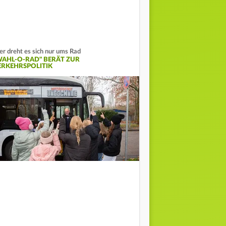
er dreht es sich nur ums Rad
WAHL-O-RAD" BERÄT ZUR
ERKEHRSPOLITIK