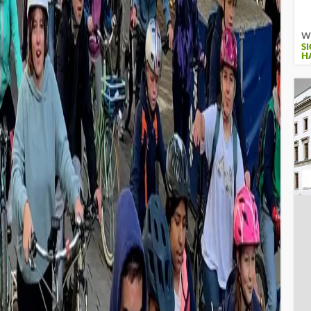
Wi
S
H