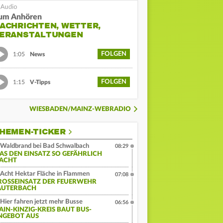
um Anhören
ACHRICHTEN, WETTER,
ERANSTALTUNGEN
FOLGEN
1:05
News
FOLGEN
1:15
V-Tipps
WIESBADEN/MAINZ-WEBRADIO
HEMEN-TICKER
Waldbrand bei Bad Schwalbach
08:29
AS DEN EINSATZ SO GEFÄHRLICH
ACHT
Acht Hektar Fläche in Flammen
07:08
ROSSEINSATZ DER FEUERWEHR L
UTERBACH
Hier fahren jetzt mehr Busse
06:56
AIN-KINZIG-KREIS BAUT BUS-
NGEBOT AUS