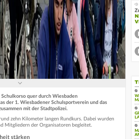
Z
N
V
T
m Schulkorso quer durch Wiesbaden
W
M
as der 1. Wiesbadener Schulsportverein und das
zusammen mit der Stadtpolizei.
G
A
 rund zehn Kilometer langen Rundkurs. Dabei wurden
nd Mitgliedern der Organisatoren begleitet.
M
A
heit stärken