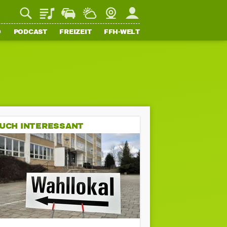
Playlist
Staupilot
Wetter
Webcam
Mein FFH
O
PODCAST
FREIZEIT
FFH-WELT
UCH INTERESSANT