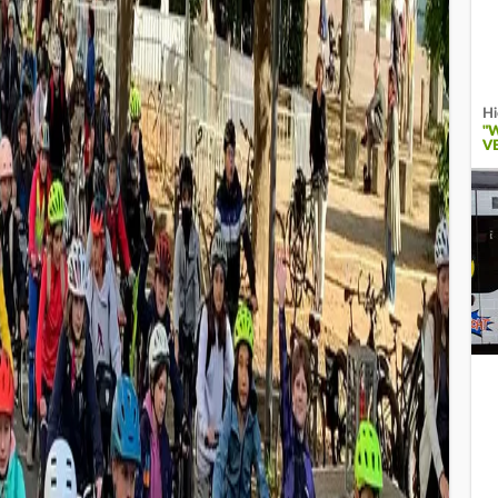
Hi
"
V