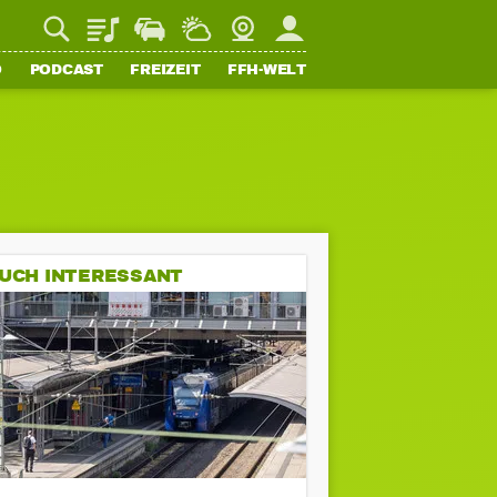
Playlist
Staupilot
Wetter
Webcam
Mein FFH
O
PODCAST
FREIZEIT
FFH-WELT
UCH INTERESSANT