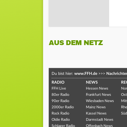
AUS DEM NETZ
Du bist hier:
www.FFH.de
>>>
Nachrichte
RADIO
NEWS
RE
FFH Live
Hessen News
Nor
80er Radio
Frankfurt News
Ost
90er Radio
Wiesbaden News
Mit
2000er Radio
Mainz News
Rhe
Rock Radio
Kassel News
Süd
Oldie Radio
Darmstadt News
Schlager Radio
Offenbach News