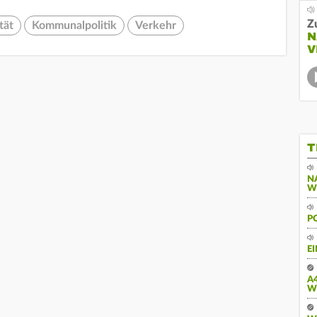
Z
tät
Kommunalpolitik
Verkehr
N
V
T
N
W
P
E
A
W