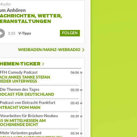
um Anhören
ACHRICHTEN, WETTER,
ERANSTALTUNGEN
FOLGEN
1:15
V-Tipps
WIESBADEN/MAINZ-WEBRADIO
HEMEN-TICKER
FFH Comedy Podcast
06:06
ACH ANKES TANKE STEFAN
IEDER UNTERWEGS
Die Themen des Tages
05:50
ODCAST FÜR DEUTSCHLAND
Podcast von Eintracht Frankfurt
05:45
INTRACHT VOM MAIN
Vorarbeiten für Brücken-Neubau
05:39
45 IN MITTELHESSEN AM
OCHENENDE DICHT
Mehr Varianten geplant
05:34