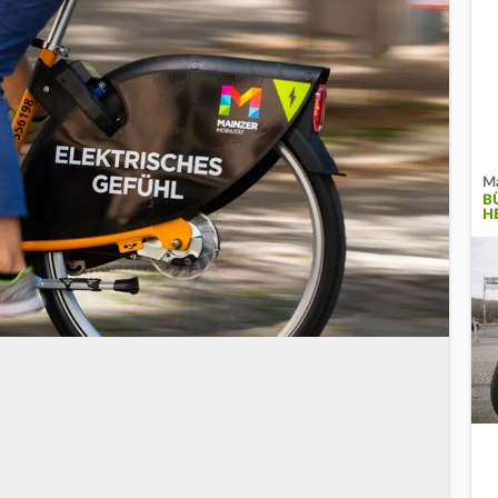
Ma
B
H