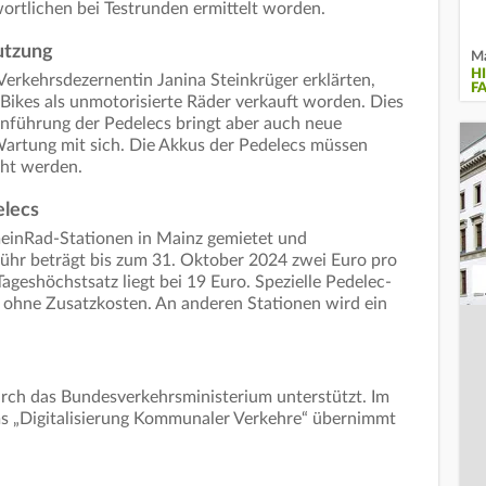
ortlichen bei Testrunden ermittelt worden.
utzung
Ma
H
erkehrsdezernentin Janina Steinkrüger erklärten,
F
ikes als unmotorisierte Räder verkauft worden. Dies
Einführung der Pedelecs bringt aber auch neue
Wartung mit sich. Die Akkus der Pedelecs müssen
cht werden.
elecs
einRad-Stationen in Mainz gemietet und
hr beträgt bis zum 31. Oktober 2024 zwei Euro pro
geshöchstsatz liegt bei 19 Euro. Spezielle Pedelec-
 ohne Zusatzkosten. An anderen Stationen wird ein
urch das Bundesverkehrsministerium unterstützt. Im
 „Digitalisierung Kommunaler Verkehre“ übernimmt