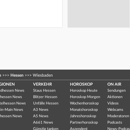
n
>>>
Hessen
>>>
Wiesbaden
GIONEN
VERKEHR
HOROSKOP
ON AIR
dhessen News
Staus Hessen
Horoskop Heute
Sendungen
hessen News
Blitzer Hessen
Horoskop Morgen
Aktionen
telhessen News
Unfälle Hessen
Wochenhoroskop
Videos
in-Main News
A3 News
Monatshoroskop
Webcams
hessen News
A5 News
Jahreshoroskop
Moderatoren
A661 News
Partnerhoroskop
Podcasts
Günstig tanken
Aszendent
News-Podcas