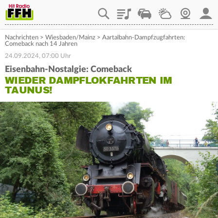
Playlist
Staupilot
Wetter
Webcam
Mein
Nachrichten
>
Wiesbaden/Mainz
>
Aartalbahn-Dampfzugfahrten:
Comeback nach 14 Jahren
24.09.2024, 07:00 Uhr
Eisenbahn-Nostalgie: Comeback
WIEDER DAMPFLOKFAHRTEN IM
TAUNUS!