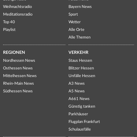
Weihnachtsradio
Bayern News
Meditationsradio
Sport
Top 40
Wetter
Playlist
Alle Orte
Alle Themen
REGIONEN
VERKEHR
Nordhessen News
Staus Hessen
Osthessen News
Blitzer Hessen
Mittelhessen News
Unfälle Hessen
Rhein-Main News
A3 News
Südhessen News
A5 News
A661 News
Günstig tanken
Parkhäuser
Flugplan Frankfurt
Schulausfälle