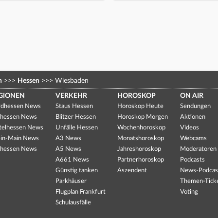
n
>>>
Hessen
>>>
Wiesbaden
GIONEN
VERKEHR
HOROSKOP
ON AIR
dhessen News
Staus Hessen
Horoskop Heute
Sendungen
hessen News
Blitzer Hessen
Horoskop Morgen
Aktionen
telhessen News
Unfälle Hessen
Wochenhoroskop
Videos
in-Main News
A3 News
Monatshoroskop
Webcams
hessen News
A5 News
Jahreshoroskop
Moderatoren
A661 News
Partnerhoroskop
Podcasts
Günstig tanken
Aszendent
News-Podcas
Parkhäuser
Themen-Tick
Flugplan Frankfurt
Voting
Schulausfälle