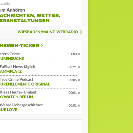
um Anhören
ACHRICHTEN, WETTER,
ERANSTALTUNGEN
WIESBADEN/MAINZ-WEBRADIO
HEMEN-TICKER
stern Crime
01:00
PURENSUCHE
Fußball News täglich
00:21
TAMMPLATZ
True Crime Podcast
00:05
PURENELEMENTE ORIGINAL
Klaas Heufer-Umlauf
00:01
AYWATCH BERLIN
Wahre Liebesgeschichten
00:01
RUE LOVE