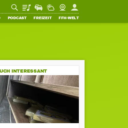
Playlist
Staupilot
Wetter
Webcam
Mein FFH
O
PODCAST
FREIZEIT
FFH-WELT
UCH INTERESSANT