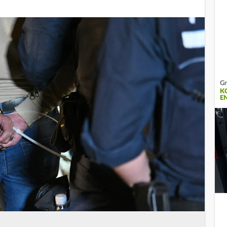
Gr
K
E