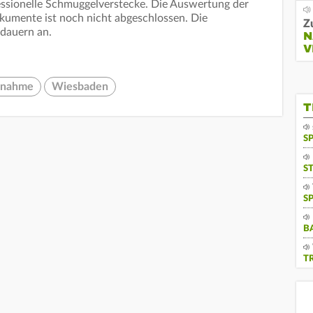
ssionelle Schmuggelverstecke. Die Auswertung der
kumente ist noch nicht abgeschlossen. Die
Z
 dauern an.
N
V
tnahme
Wiesbaden
T
S
S
S
B
T