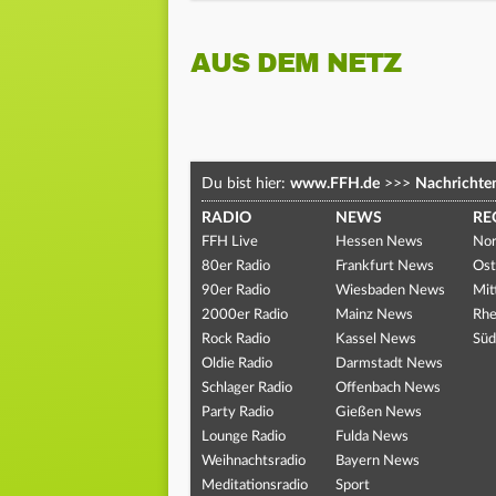
AUS DEM NETZ
Du bist hier:
www.FFH.de
>>>
Nachrichte
RADIO
NEWS
RE
FFH Live
Hessen News
Nor
80er Radio
Frankfurt News
Ost
90er Radio
Wiesbaden News
Mit
2000er Radio
Mainz News
Rhe
Rock Radio
Kassel News
Süd
Oldie Radio
Darmstadt News
Schlager Radio
Offenbach News
Party Radio
Gießen News
Lounge Radio
Fulda News
Weihnachtsradio
Bayern News
Meditationsradio
Sport