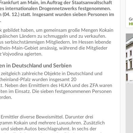
rankfurt am Main, im Auftrag der Staatsanwaltschaft
nes internationalen Drogennetzwerks festgenommen.
(04. 12.) statt. Insgesamt wurden sieben Personen im
Gr
.
H
rk gebildet haben, um gemeinsam große Mengen Kokain
päischen Ländern zu schmuggeln und zu verkaufen.
us serbischstämmigen Mitgliedern. Im Hessen lebende
Rhein-Main-Gebiet ansässig, während die Mitglieder
z Vojvodina agierten.
n in Deutschland und Serbien
eitgleich zahlreiche Objekte in Deutschland und
Rheinland-Pfalz wurden insgesamt 20
kt. Neben den Ermittlern des HLKA und des ZFA waren
eiten im Einsatz. Die sieben festgenommenen Personen
erden.
rmittler diverse Beweismittel. Darunter drei
gramm Kokain und mehrere Luxusuhren. Zusätzlich
und sieben Autos beschlagnahmt. In sechs der