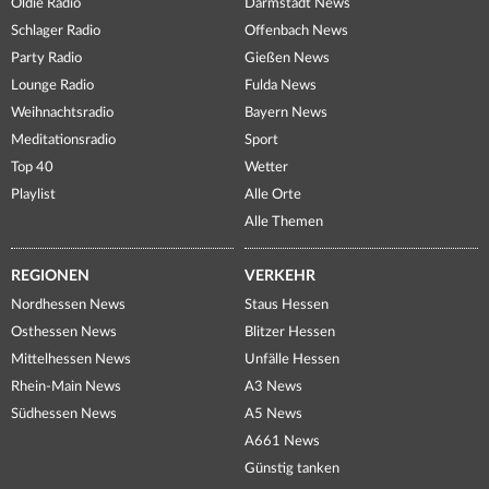
Oldie Radio
Darmstadt News
Schlager Radio
Offenbach News
Party Radio
Gießen News
Lounge Radio
Fulda News
Weihnachtsradio
Bayern News
Meditationsradio
Sport
Top 40
Wetter
Playlist
Alle Orte
Alle Themen
REGIONEN
VERKEHR
Nordhessen News
Staus Hessen
Osthessen News
Blitzer Hessen
Mittelhessen News
Unfälle Hessen
Rhein-Main News
A3 News
Südhessen News
A5 News
A661 News
Günstig tanken