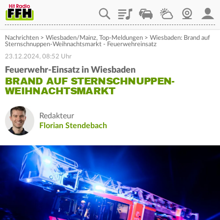
Playlist
Staupilot
Wetter
Webcam
Mein
Nachrichten
>
Wiesbaden/Mainz
,
Top-Meldungen
>
Wiesbaden: Brand auf
Sternschnuppen-Weihnachtsmarkt - Feuerwehreinsatz
23.12.2024, 08:52 Uhr
Feuerwehr-Einsatz in Wiesbaden
BRAND AUF STERNSCHNUPPEN-
WEIHNACHTSMARKT
Redakteur
Florian Stendebach