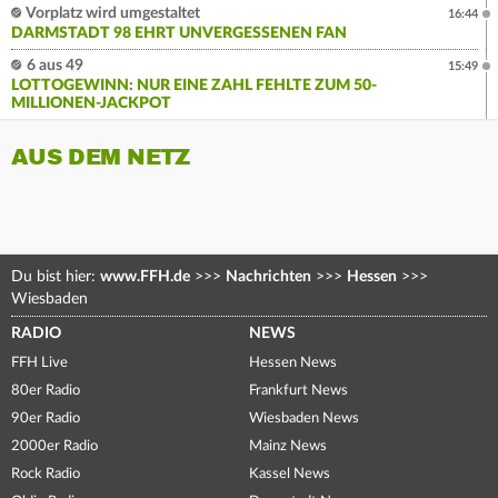
Vorplatz wird umgestaltet
16:44
DARMSTADT 98 EHRT UNVERGESSENEN FAN
6 aus 49
15:49
LOTTOGEWINN: NUR EINE ZAHL FEHLTE ZUM 50-
MILLIONEN-JACKPOT
AUS DEM NETZ
Du bist hier:
www.FFH.de
>>>
Nachrichten
>>>
Hessen
>>>
Wiesbaden
RADIO
NEWS
FFH Live
Hessen News
80er Radio
Frankfurt News
90er Radio
Wiesbaden News
2000er Radio
Mainz News
Rock Radio
Kassel News