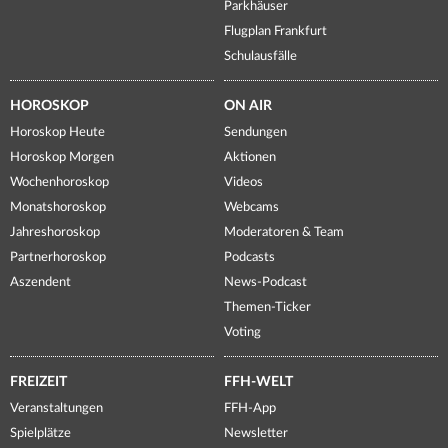
Parkhäuser
Flugplan Frankfurt
Schulausfälle
HOROSKOP
ON AIR
Horoskop Heute
Sendungen
Horoskop Morgen
Aktionen
Wochenhoroskop
Videos
Monatshoroskop
Webcams
Jahreshoroskop
Moderatoren & Team
Partnerhoroskop
Podcasts
Aszendent
News-Podcast
Themen-Ticker
Voting
FREIZEIT
FFH-WELT
Veranstaltungen
FFH-App
Spielplätze
Newsletter