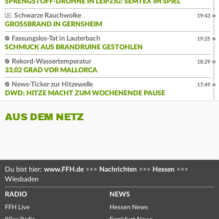
SPRENGSTOFF-DROHNE IN LEIPZIG: SEMTEX IM SPIEL
Schwarze Rauchwolke
19:43
GROSSBRAND IN GERNSHEIM
Fassungslos-Tat in Lauterbach
19:25
SCHMUCK AUS BRANDRUINE GESTOHLEN
Rekord-Wassertemperatur
18:29
33,02 GRAD VOR MALLORCA
News-Ticker zur Hitzewelle
17:49
DWD: HITZE MACHT ZUM WOCHENENDE PAUSE
AUS DEM NETZ
Du bist hier:
www.FFH.de
>>>
Nachrichten
>>>
Hessen
>>>
Wiesbaden
RADIO
NEWS
FFH Live
Hessen News