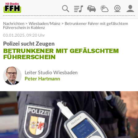
Playlist
Staupilot
Wetter
Webcam
Mein
Nachrichten
>
Wiesbaden/Mainz
>
Betrunkener Fahrer mit gefälschtem
Führerschein in Koblenz
03.01.2025, 09:20 Uhr
Polizei sucht Zeugen
BETRUNKENER MIT GEFÄLSCHTEM
FÜHRERSCHEIN
Leiter Studio Wiesbaden
Peter Hartmann