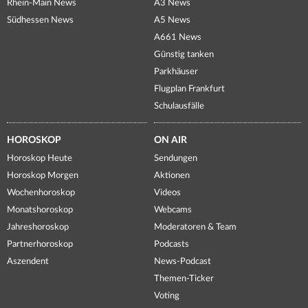
Rhein-Main News
A3 News
Südhessen News
A5 News
A661 News
Günstig tanken
Parkhäuser
Flugplan Frankfurt
Schulausfälle
HOROSKOP
ON AIR
Horoskop Heute
Sendungen
Horoskop Morgen
Aktionen
Wochenhoroskop
Videos
Monatshoroskop
Webcams
Jahreshoroskop
Moderatoren & Team
Partnerhoroskop
Podcasts
Aszendent
News-Podcast
Themen-Ticker
Voting