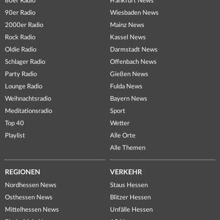
80er Radio
Frankfurt News
90er Radio
Wiesbaden News
2000er Radio
Mainz News
Rock Radio
Kassel News
Oldie Radio
Darmstadt News
Schlager Radio
Offenbach News
Party Radio
Gießen News
Lounge Radio
Fulda News
Weihnachtsradio
Bayern News
Meditationsradio
Sport
Top 40
Wetter
Playlist
Alle Orte
Alle Themen
REGIONEN
VERKEHR
Nordhessen News
Staus Hessen
Osthessen News
Blitzer Hessen
Mittelhessen News
Unfälle Hessen