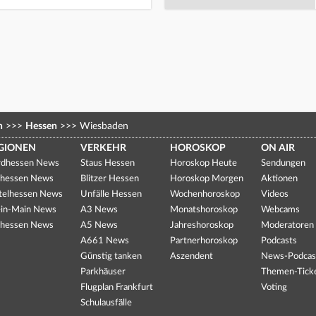
n
>>>
Hessen
>>>
Wiesbaden
GIONEN
VERKEHR
HOROSKOP
ON AIR
dhessen News
Staus Hessen
Horoskop Heute
Sendungen
hessen News
Blitzer Hessen
Horoskop Morgen
Aktionen
telhessen News
Unfälle Hessen
Wochenhoroskop
Videos
in-Main News
A3 News
Monatshoroskop
Webcams
hessen News
A5 News
Jahreshoroskop
Moderatoren
A661 News
Partnerhoroskop
Podcasts
Günstig tanken
Aszendent
News-Podcas
Parkhäuser
Themen-Tick
Flugplan Frankfurt
Voting
Schulausfälle