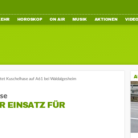
KEHR
HOROSKOP
ON AIR
MUSIK
AKTIONEN
VIDE
A
ettet Kuschelhase auf A61 bei Waldalgesheim
ase
 EINSATZ FÜR