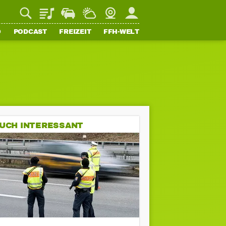
Playlist
Staupilot
Wetter
Webcam
Mein FFH
O
PODCAST
FREIZEIT
FFH-WELT
UCH INTERESSANT