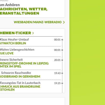
um Anhören
ACHRICHTEN, WETTER,
ERANSTALTUNGEN
WIESBADEN/MAINZ-WEBRADIO
HEMEN-TICKER
Klaas Heufer-Umlauf
00:01
AYWATCH BERLIN
Wahre Liebesgeschichten
00:01
RUE LOVE
Innere Sicherheit
20:01
PRENGSTOFF-DROHNE IN LEIPZIG:
MTEX IM SPIEL
Schwarze Rauchwolke
19:43
ROSSBRAND IN GERNSHEIM
Fassungslos-Tat in Lauterbach
19:25
CHMUCK AUS BRANDRUINE
ESTOHLEN