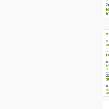
Z
N
V
T
B
T
S
SE
G
S
G