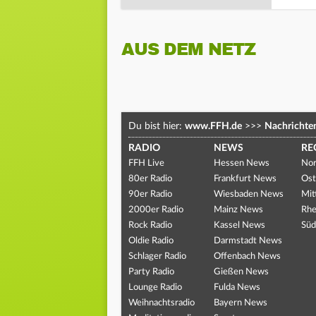
AUS DEM NETZ
Du bist hier:
www.FFH.de
>>>
Nachrichte
RADIO
NEWS
RE
FFH Live
Hessen News
Nor
80er Radio
Frankfurt News
Ost
90er Radio
Wiesbaden News
Mit
2000er Radio
Mainz News
Rhe
Rock Radio
Kassel News
Süd
Oldie Radio
Darmstadt News
Schlager Radio
Offenbach News
Party Radio
Gießen News
Lounge Radio
Fulda News
Weihnachtsradio
Bayern News