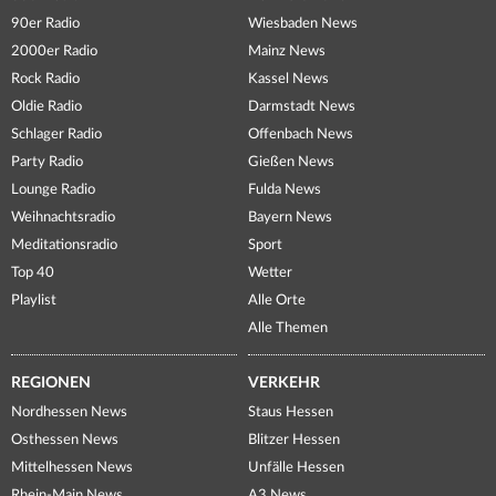
90er Radio
Wiesbaden News
2000er Radio
Mainz News
Rock Radio
Kassel News
Oldie Radio
Darmstadt News
Schlager Radio
Offenbach News
Party Radio
Gießen News
Lounge Radio
Fulda News
Weihnachtsradio
Bayern News
Meditationsradio
Sport
Top 40
Wetter
Playlist
Alle Orte
Alle Themen
REGIONEN
VERKEHR
Nordhessen News
Staus Hessen
Osthessen News
Blitzer Hessen
Mittelhessen News
Unfälle Hessen
Rhein-Main News
A3 News