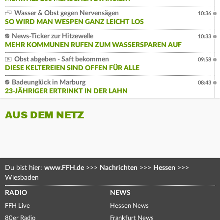
Wasser & Obst gegen Nervensägen
10:36
SO WIRD MAN WESPEN GANZ LEICHT LOS
News-Ticker zur Hitzewelle
10:33
MEHR KOMMUNEN RUFEN ZUM WASSERSPAREN AUF
Obst abgeben - Saft bekommen
09:58
DIESE KELTEREIEN SIND OFFEN FÜR ALLE
Badeunglück in Marburg
08:43
23-JÄHRIGER ERTRINKT IN DER LAHN
AUS DEM NETZ
Du bist hier:
www.FFH.de
>>>
Nachrichten
>>>
Hessen
>>>
Wiesbaden
RADIO
NEWS
FFH Live
Hessen News
80er Radio
Frankfurt News