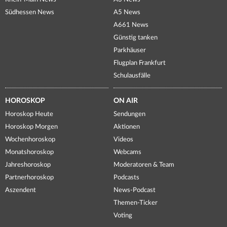
Südhessen News
A5 News
A661 News
Günstig tanken
Parkhäuser
Flugplan Frankfurt
Schulausfälle
HOROSKOP
ON AIR
Horoskop Heute
Sendungen
Horoskop Morgen
Aktionen
Wochenhoroskop
Videos
Monatshoroskop
Webcams
Jahreshoroskop
Moderatoren & Team
Partnerhoroskop
Podcasts
Aszendent
News-Podcast
Themen-Ticker
Voting