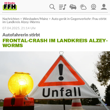
Playlist
Staupilot
Wetter
Webcam
Mein
Nachrichten
>
Wiesbaden/Mainz
>
Auto gerät in Gegenverkehr: Frau stirbt
im Landkreis Alzey-Worms
07.04.2025, 21:14 Uhr
Autofahrerin stirbt
FRONTAL-CRASH IM LANDKREIS ALZEY-
WORMS