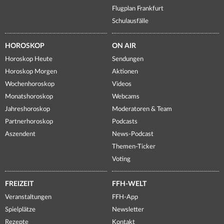
Flugplan Frankfurt
Schulausfälle
HOROSKOP
ON AIR
Horoskop Heute
Sendungen
Horoskop Morgen
Aktionen
Wochenhoroskop
Videos
Monatshoroskop
Webcams
Jahreshoroskop
Moderatoren & Team
Partnerhoroskop
Podcasts
Aszendent
News-Podcast
Themen-Ticker
Voting
FREIZEIT
FFH-WELT
Veranstaltungen
FFH-App
Spielplätze
Newsletter
Rezepte
Kontakt