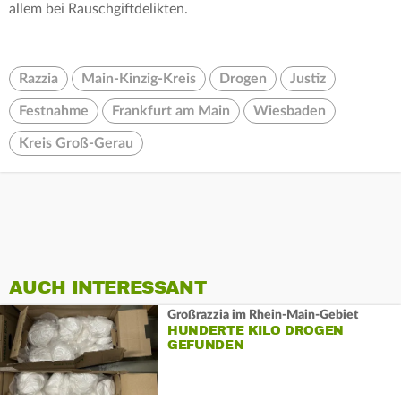
allem bei Rauschgiftdelikten.
Razzia
Main-Kinzig-Kreis
Drogen
Justiz
Festnahme
Frankfurt am Main
Wiesbaden
Kreis Groß-Gerau
AUCH INTERESSANT
Großrazzia im Rhein-Main-Gebiet
HUNDERTE KILO DROGEN
GEFUNDEN