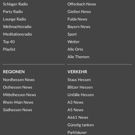
Schlager Radio
Offenbach News
Party Radio
Gießen News
Lounge Radio
Fulda News
Weihnachtsradio
Bayern News
Meditationsradio
Sport
Top 40
Wetter
Playlist
Alle Orte
Alle Themen
REGIONEN
VERKEHR
Nordhessen News
Staus Hessen
Osthessen News
Blitzer Hessen
Mittelhessen News
Unfälle Hessen
Rhein-Main News
A3 News
Südhessen News
A5 News
A661 News
Günstig tanken
Parkhäuser