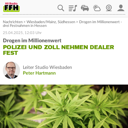
Playlist
Staupilot
Wetter
Webcam
Mein
Nachrichten
>
Wiesbaden/Mainz
,
Südhessen
>
Drogen im Millionenwert -
drei Festnahmen in Hessen
25.04.2025, 12:03 Uhr
Drogen im Millionenwert
POLIZEI UND ZOLL NEHMEN DEALER
FEST
Leiter Studio Wiesbaden
Peter Hartmann