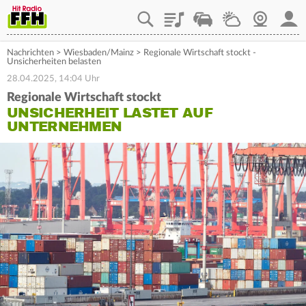
Playlist
Staupilot
Wetter
Webcam
Mein
Nachrichten
>
Wiesbaden/Mainz
>
Regionale Wirtschaft stockt -
Unsicherheiten belasten
28.04.2025, 14:04 Uhr
Regionale Wirtschaft stockt
UNSICHERHEIT LASTET AUF
UNTERNEHMEN