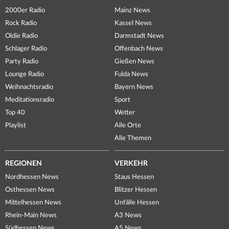
2000er Radio
Mainz News
Rock Radio
Kassel News
Oldie Radio
Darmstadt News
Schlager Radio
Offenbach News
Party Radio
Gießen News
Lounge Radio
Fulda News
Weihnachtsradio
Bayern News
Meditationsradio
Sport
Top 40
Wetter
Playlist
Alle Orte
Alle Themen
REGIONEN
VERKEHR
Nordhessen News
Staus Hessen
Osthessen News
Blitzer Hessen
Mittelhessen News
Unfälle Hessen
Rhein-Main News
A3 News
Südhessen News
A5 News