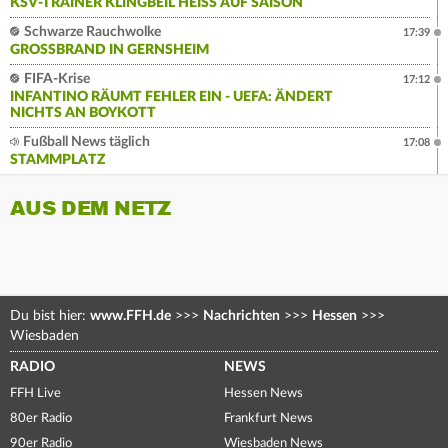
KSV-TRAINER KLINGBEIL HEISS AUF SAISON
Schwarze Rauchwolke
17:39
GROSSBRAND IN GERNSHEIM
FIFA-Krise
17:12
INFANTINO RÄUMT FEHLER EIN - UEFA: ÄNDERT
NICHTS AN BOYKOTT
Fußball News täglich
17:08
STAMMPLATZ
AUS DEM NETZ
Du bist hier:
www.FFH.de
>>>
Nachrichten
>>>
Hessen
>>>
Wiesbaden
RADIO
NEWS
FFH Live
Hessen News
80er Radio
Frankfurt News
90er Radio
Wiesbaden News