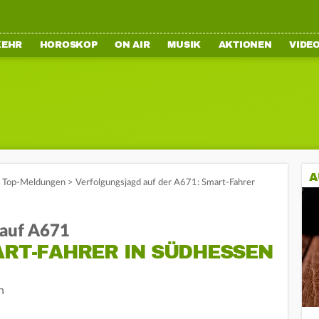
KEHR
HOROSKOP
ON AIR
MUSIK
AKTIONEN
VIDE
A
,
Top-Meldungen
>
Verfolgungsjagd auf der A671: Smart-Fahrer
auf A671
ART-FAHRER IN SÜDHESSEN
n