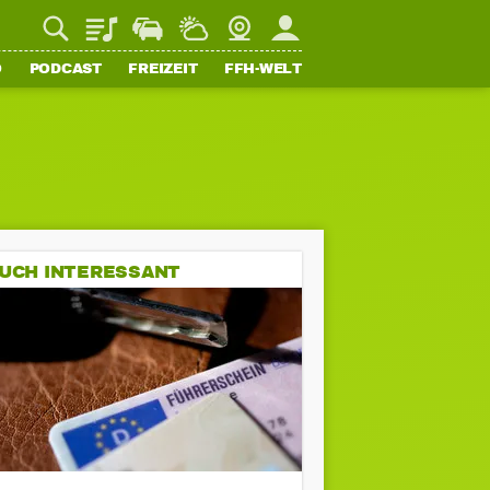
Playlist
Staupilot
Wetter
Webcam
Mein FFH
O
PODCAST
FREIZEIT
FFH-WELT
UCH INTERESSANT