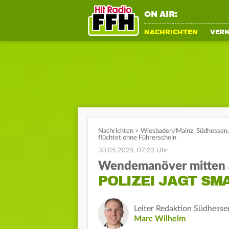
ON AIR:
NACHRICHTEN
VER
Nachrichten
>
Wiesbaden/Mainz
,
Südhessen
flüchtet ohne Führerschein
30.05.2025, 07:22 Uhr
Wendemanöver mitten 
POLIZEI JAGT SM
Leiter Redaktion Südhesse
Marc Wilhelm