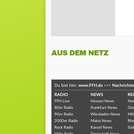
AUS DEM NETZ
Du bist hier:
www.FFH.de
>>>
Nachrichte
RADIO
NEWS
RE
FFH Live
Hessen News
Nor
80er Radio
Frankfurt News
Ost
90er Radio
Wiesbaden News
Mit
2000er Radio
Mainz News
Rhe
Rock Radio
Kassel News
Süd