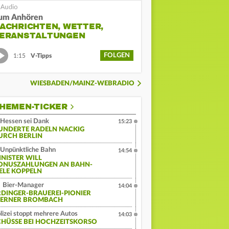
um Anhören
ACHRICHTEN, WETTER,
ERANSTALTUNGEN
FOLGEN
1:15
V-Tipps
WIESBADEN/MAINZ-WEBRADIO
HEMEN-TICKER
Hessen sei Dank
15:23
UNDERTE RADELN NACKIG
URCH BERLIN
Unpünktliche Bahn
14:54
INISTER WILL
ONUSZAHLUNGEN AN BAHN-
IELE KOPPELN
Bier-Manager
14:04
RDINGER-BRAUEREI-PIONIER
ERNER BROMBACH
lizei stoppt mehrere Autos
14:03
CHÜSSE BEI HOCHZEITSKORSO