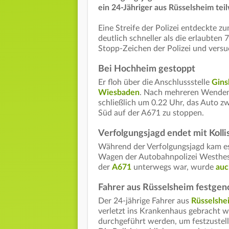
ein 24-Jähriger aus Rüsselsheim tei
Eine Streife der Polizei entdeckte z
deutlich schneller als die erlaubten
Stopp-Zeichen der Polizei und vers
Bei Hochheim gestoppt
Er floh über die Anschlussstelle
Gins
Wiesbaden
. Nach mehreren Wendem
schließlich um 0.22 Uhr, das Auto z
Süd auf der A671 zu stoppen.
Verfolgungsjagd endet mit Kolli
Während der Verfolgungsjagd kam es z
Wagen der Autobahnpolizei Westhesse
der
A671
unterwegs war, wurde
auc
Fahrer aus Rüsselsheim festg
Der 24-jährige Fahrer aus
Rüsselshe
verletzt ins Krankenhaus gebracht w
durchgeführt werden, um festzustelle