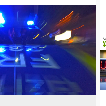
Au
F
H