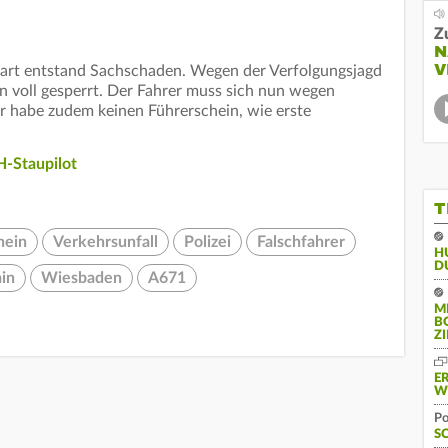
Z
N
V
art entstand Sachschaden. Wegen der Verfolgungsjagd
 voll gesperrt. Der Fahrer muss sich nun wegen
r habe zudem keinen Führerschein, wie erste
-Staupilot
T
hein
Verkehrsunfall
Polizei
Falschfahrer
H
D
in
Wiesbaden
A671
M
B
Z
E
W
Po
S