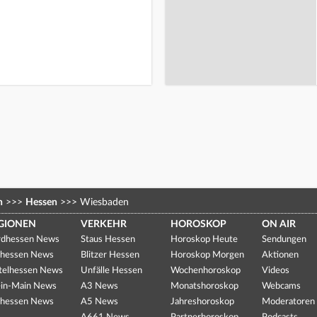
n
>>>
Hessen
>>>
Wiesbaden
GIONEN
VERKEHR
HOROSKOP
ON AIR
dhessen News
Staus Hessen
Horoskop Heute
Sendungen
hessen News
Blitzer Hessen
Horoskop Morgen
Aktionen
telhessen News
Unfälle Hessen
Wochenhoroskop
Videos
in-Main News
A3 News
Monatshoroskop
Webcams
hessen News
A5 News
Jahreshoroskop
Moderatoren