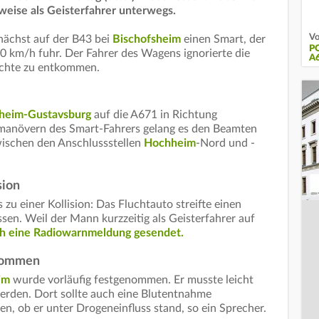
lweise als Geisterfahrer unterwegs.
Vo
unächst auf der B43 bei
Bischofsheim
einen Smart, der
P
 70 km/h fuhr. Der Fahrer des Wagens ignorierte die
A
uchte zu entkommen.
heim-Gustavsburg
auf die A671 in Richtung
anövern des Smart-Fahrers gelang es den Beamten
wischen den Anschlussstellen
Hochheim
-Nord und -
sion
u einer Kollision: Das Fluchtauto streifte einen
n. Weil der Mann kurzzeitig als Geisterfahrer auf
h eine Radiowarnmeldung gesendet.
enommen
im
wurde vorläufig festgenommen. Er musste leicht
erden. Dort sollte auch eine Blutentnahme
n, ob er unter Drogeneinfluss stand, so ein Sprecher.