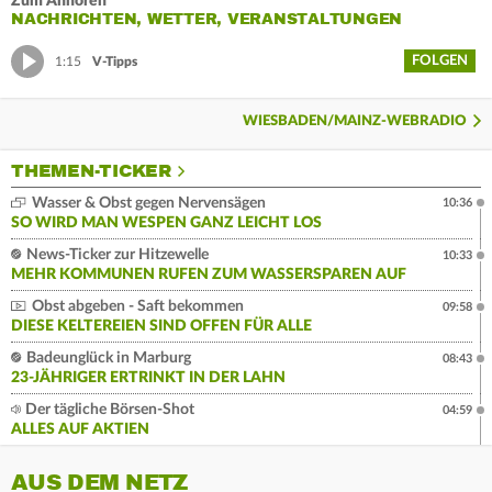
Zum Anhören
NACHRICHTEN, WETTER, VERANSTALTUNGEN
FOLGEN
1:15
V-Tipps
WIESBADEN/MAINZ-WEBRADIO
THEMEN-TICKER
Wasser & Obst gegen Nervensägen
10:36
SO WIRD MAN WESPEN GANZ LEICHT LOS
News-Ticker zur Hitzewelle
10:33
MEHR KOMMUNEN RUFEN ZUM WASSERSPAREN AUF
Obst abgeben - Saft bekommen
09:58
DIESE KELTEREIEN SIND OFFEN FÜR ALLE
Badeunglück in Marburg
08:43
23-JÄHRIGER ERTRINKT IN DER LAHN
Der tägliche Börsen-Shot
04:59
ALLES AUF AKTIEN
AUS DEM NETZ