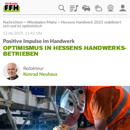
Playlist
Staupilot
Wetter
Webcam
Mein
Nachrichten
>
Wiesbaden/Mainz
>
Hessens Handwerk 2025 stabilisiert
sich und ist optimistisch
12.06.2025, 11:42 Uhr
Positive Impulse im Handwerk
OPTIMISMUS IN HESSENS HANDWERKS-
BETRIEBEN
Redakteur
Konrad Neuhaus