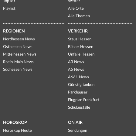
Top 40
Wetter
Playlist
Alle Orte
Alle Themen
REGIONEN
VERKEHR
Nordhessen News
Staus Hessen
Osthessen News
Blitzer Hessen
Mittelhessen News
Unfälle Hessen
Rhein-Main News
A3 News
Südhessen News
A5 News
A661 News
Günstig tanken
Parkhäuser
Flugplan Frankfurt
Schulausfälle
HOROSKOP
ON AIR
Horoskop Heute
Sendungen