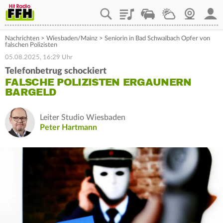
Playlist
Staupilot
Wetter
Webcam
Mein
Nachrichten
>
Wiesbaden/Mainz
>
Seniorin in Bad Schwalbach Opfer von
falschen Polizisten
05.08.2025, 16:29 Uhr
Telefonbetrug schockiert
FALSCHE POLIZISTEN ERGAUNERN
BARGELD
Leiter Studio Wiesbaden
Peter Hartmann