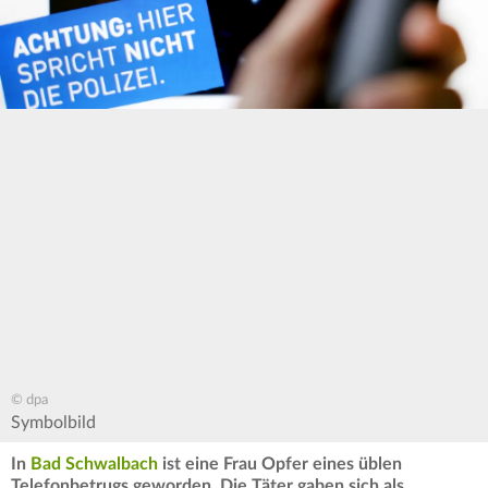
© dpa
Symbolbild
In
Bad Schwalbach
ist eine Frau Opfer eines üblen
Telefonbetrugs geworden. Die Täter gaben sich als