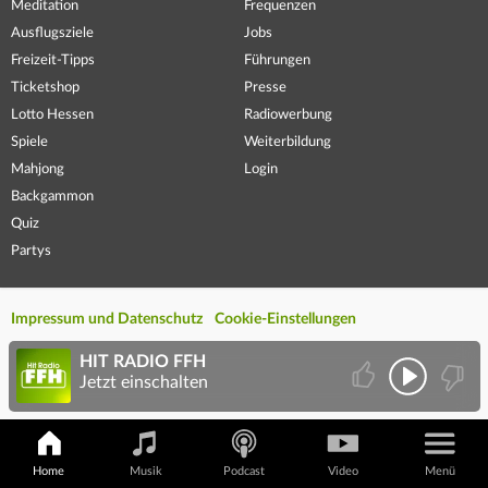
Meditation
Frequenzen
Ausflugsziele
Jobs
Freizeit-Tipps
Führungen
Ticketshop
Presse
Lotto Hessen
Radiowerbung
Spiele
Weiterbildung
Mahjong
Login
Backgammon
Quiz
Partys
Impressum und Datenschutz
Cookie-Einstellungen
HIT RADIO FFH
Jetzt einschalten
Home
Musik
Podcast
Video
Menü