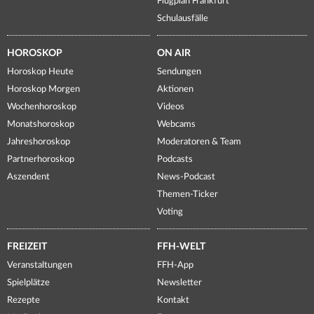
Flugplan Frankfurt
Schulausfälle
HOROSKOP
ON AIR
Horoskop Heute
Sendungen
Horoskop Morgen
Aktionen
Wochenhoroskop
Videos
Monatshoroskop
Webcams
Jahreshoroskop
Moderatoren & Team
Partnerhoroskop
Podcasts
Aszendent
News-Podcast
Themen-Ticker
Voting
FREIZEIT
FFH-WELT
Veranstaltungen
FFH-App
Spielplätze
Newsletter
Rezepte
Kontakt