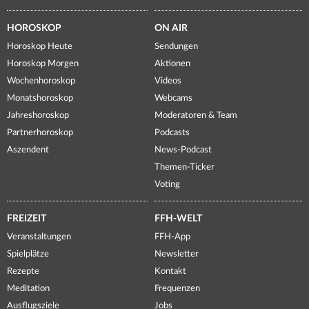
HOROSKOP
ON AIR
Horoskop Heute
Sendungen
Horoskop Morgen
Aktionen
Wochenhoroskop
Videos
Monatshoroskop
Webcams
Jahreshoroskop
Moderatoren & Team
Partnerhoroskop
Podcasts
Aszendent
News-Podcast
Themen-Ticker
Voting
FREIZEIT
FFH-WELT
Veranstaltungen
FFH-App
Spielplätze
Newsletter
Rezepte
Kontakt
Meditation
Frequenzen
Ausflugsziele
Jobs