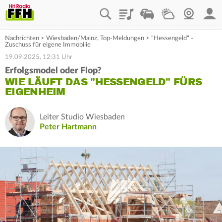
Playlist
Staupilot
Wetter
Webcam
Mein
Nachrichten
>
Wiesbaden/Mainz
,
Top-Meldungen
>
"Hessengeld" -
Zuschuss für eigene Immobilie
19.09.2025, 12:31 Uhr
Erfolgsmodel oder Flop?
WIE LÄUFT DAS "HESSENGELD" FÜRS
EIGENHEIM
Leiter Studio Wiesbaden
Peter Hartmann