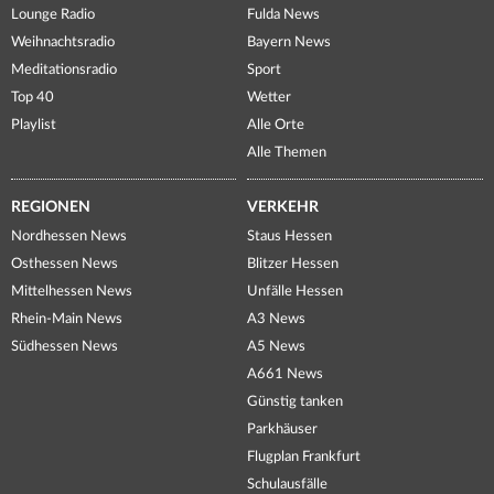
Lounge Radio
Fulda News
Weihnachtsradio
Bayern News
Meditationsradio
Sport
Top 40
Wetter
Playlist
Alle Orte
Alle Themen
REGIONEN
VERKEHR
Nordhessen News
Staus Hessen
Osthessen News
Blitzer Hessen
Mittelhessen News
Unfälle Hessen
Rhein-Main News
A3 News
Südhessen News
A5 News
A661 News
Günstig tanken
Parkhäuser
Flugplan Frankfurt
Schulausfälle