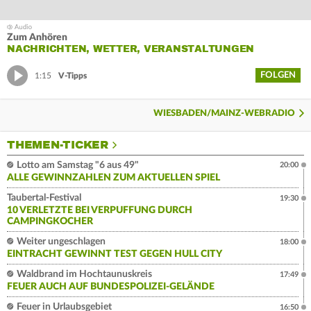
Zum Anhören
NACHRICHTEN, WETTER, VERANSTALTUNGEN
FOLGEN
1:15
V-Tipps
WIESBADEN/MAINZ-WEBRADIO
THEMEN-TICKER
Lotto am Samstag "6 aus 49"
20:00
ALLE GEWINNZAHLEN ZUM AKTUELLEN SPIEL
Taubertal-Festival
19:30
10 VERLETZTE BEI VERPUFFUNG DURCH
CAMPINGKOCHER
Weiter ungeschlagen
18:00
EINTRACHT GEWINNT TEST GEGEN HULL CITY
Waldbrand im Hochtaunuskreis
17:49
FEUER AUCH AUF BUNDESPOLIZEI-GELÄNDE
Feuer in Urlaubsgebiet
16:50