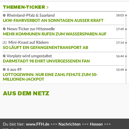
THEMEN-TICKER
Rheinland-Pfalz & Saarland
18:03
LKW-FAHRVERBOT AN SONNTAGEN AUSSER KRAFT
News-Ticker zur Hitzewelle
17:49
MEHR KOMMUNEN RUFEN ZUM WASSERSPAREN AUF
Mini-Knast auf Rädern
17:14
SO LÄUFT EIN GEFANGENENTRANSPORT AB
Vorplatz wird umgestaltet
16:44
DARMSTADT 98 EHRT UNVERGESSENEN FAN
6 aus 49
15:49
LOTTOGEWINN: NUR EINE ZAHL FEHLTE ZUM 50-
MILLIONEN-JACKPOT
AUS DEM NETZ
Du bist hier:
www.FFH.de
>>>
Nachrichten
>>>
Hessen
>>>