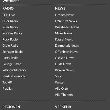
Wiesbaden
RADIO
NEWS
FFH Live
Hessen News
80er Radio
Frankfurt News
90er Radio
Wiesbaden News
2000er Radio
Mainz News
Rock Radio
Kassel News
Oldie Radio
Darmstadt News
Schlager Radio
Offenbach News
Party Radio
Gießen News
Lounge Radio
Fulda News
Weihnachtsradio
Bayern News
Meditationsradio
Sport
Top 40
Wetter
Playlist
Alle Orte
Alle Themen
REGIONEN
VERKEHR