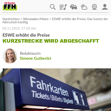
Playlist
Staupilot
Wetter
Webcam
Mein
Nachrichten
>
Wiesbaden/Mainz
>
ESWE erhöht die Preise: Das kostet der
Fahrschein künftig
05.11.2025, 17:10 Uhr
ESWE erhöht die Preise
KURZSTRECKE WIRD ABGESCHAFFT
Redakteurin
Simone Gutberlet