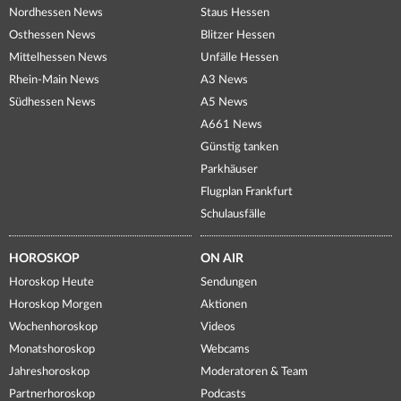
Nordhessen News
Staus Hessen
Osthessen News
Blitzer Hessen
Mittelhessen News
Unfälle Hessen
Rhein-Main News
A3 News
Südhessen News
A5 News
A661 News
Günstig tanken
Parkhäuser
Flugplan Frankfurt
Schulausfälle
HOROSKOP
ON AIR
Horoskop Heute
Sendungen
Horoskop Morgen
Aktionen
Wochenhoroskop
Videos
Monatshoroskop
Webcams
Jahreshoroskop
Moderatoren & Team
Partnerhoroskop
Podcasts