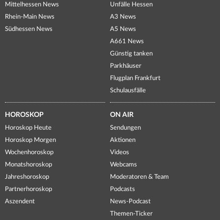
Mittelhessen News
Unfälle Hessen
Rhein-Main News
A3 News
Südhessen News
A5 News
A661 News
Günstig tanken
Parkhäuser
Flugplan Frankfurt
Schulausfälle
HOROSKOP
ON AIR
Horoskop Heute
Sendungen
Horoskop Morgen
Aktionen
Wochenhoroskop
Videos
Monatshoroskop
Webcams
Jahreshoroskop
Moderatoren & Team
Partnerhoroskop
Podcasts
Aszendent
News-Podcast
Themen-Ticker