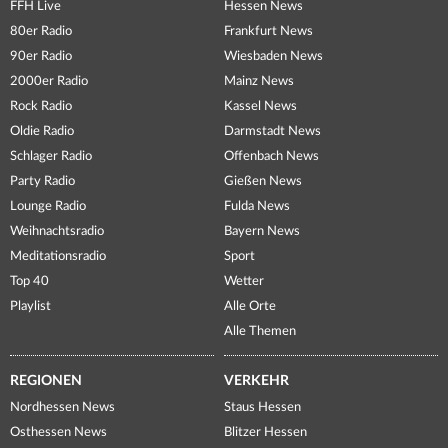
FFH Live
Hessen News
80er Radio
Frankfurt News
90er Radio
Wiesbaden News
2000er Radio
Mainz News
Rock Radio
Kassel News
Oldie Radio
Darmstadt News
Schlager Radio
Offenbach News
Party Radio
Gießen News
Lounge Radio
Fulda News
Weihnachtsradio
Bayern News
Meditationsradio
Sport
Top 40
Wetter
Playlist
Alle Orte
Alle Themen
REGIONEN
VERKEHR
Nordhessen News
Staus Hessen
Osthessen News
Blitzer Hessen