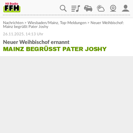
Playlist
Staupilot
Wetter
Webcam
Mein
Nachrichten
>
Wiesbaden/Mainz
,
Top-Meldungen
>
Neuer Weihbischof:
Mainz begrüßt Pater Joshy
26.11.2025, 14:13 Uhr
Neuer Weihbischof ernannt
MAINZ BEGRÜSST PATER JOSHY