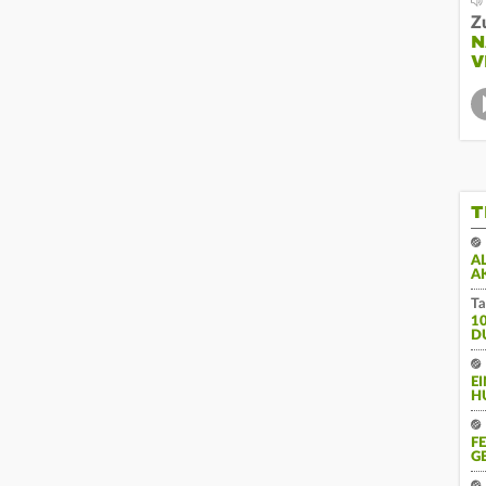
Z
N
V
T
A
A
Ta
1
D
E
H
F
G