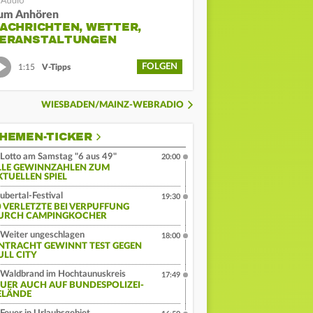
um Anhören
ACHRICHTEN, WETTER,
ERANSTALTUNGEN
FOLGEN
1:15
V-Tipps
WIESBADEN/MAINZ-WEBRADIO
HEMEN-TICKER
Lotto am Samstag "6 aus 49"
20:00
LLE GEWINNZAHLEN ZUM
KTUELLEN SPIEL
ubertal-Festival
19:30
0 VERLETZTE BEI VERPUFFUNG
URCH CAMPINGKOCHER
Weiter ungeschlagen
18:00
INTRACHT GEWINNT TEST GEGEN
ULL CITY
Waldbrand im Hochtaunuskreis
17:49
EUER AUCH AUF BUNDESPOLIZEI-
ELÄNDE