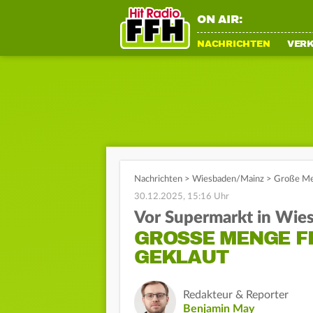
ON AIR:
NACHRICHTEN
VER
Nachrichten
>
Wiesbaden/Mainz
>
Große Me
30.12.2025, 15:16 Uhr
Vor Supermarkt in Wie
GROSSE MENGE FE
EKLAUT
Redakteur & Reporter
Benjamin May