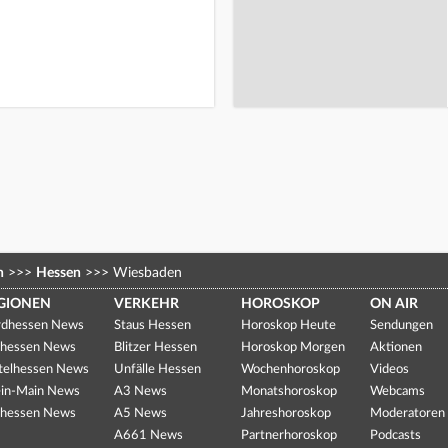
n
>>>
Hessen
>>>
Wiesbaden
GIONEN
VERKEHR
HOROSKOP
ON AIR
dhessen News
Staus Hessen
Horoskop Heute
Sendungen
hessen News
Blitzer Hessen
Horoskop Morgen
Aktionen
telhessen News
Unfälle Hessen
Wochenhoroskop
Videos
in-Main News
A3 News
Monatshoroskop
Webcams
hessen News
A5 News
Jahreshoroskop
Moderatoren
A661 News
Partnerhoroskop
Podcasts