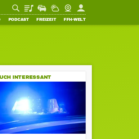
Playlist
Staupilot
Wetter
Webcam
Mein FFH
O
PODCAST
FREIZEIT
FFH-WELT
UCH INTERESSANT