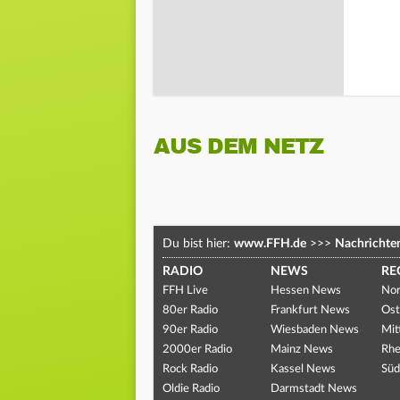
AUS DEM NETZ
Du bist hier:
www.FFH.de
>>>
Nachrichte
RADIO
NEWS
RE
FFH Live
Hessen News
Nor
80er Radio
Frankfurt News
Ost
90er Radio
Wiesbaden News
Mit
2000er Radio
Mainz News
Rhe
Rock Radio
Kassel News
Süd
Oldie Radio
Darmstadt News