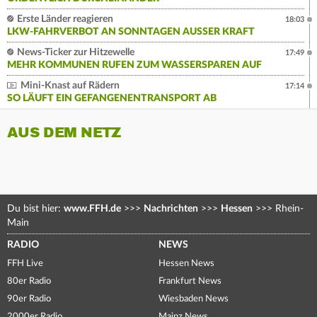
Erste Länder reagieren
18:03
LKW-FAHRVERBOT AN SONNTAGEN AUSSER KRAFT
News-Ticker zur Hitzewelle
17:49
MEHR KOMMUNEN RUFEN ZUM WASSERSPAREN AUF
Mini-Knast auf Rädern
17:14
SO LÄUFT EIN GEFANGENENTRANSPORT AB
AUS DEM NETZ
Du bist hier:
www.FFH.de
>>>
Nachrichten
>>>
Hessen
>>>
Rhein-
Main
RADIO
NEWS
FFH Live
Hessen News
80er Radio
Frankfurt News
90er Radio
Wiesbaden News
2000er Radio
Mainz News