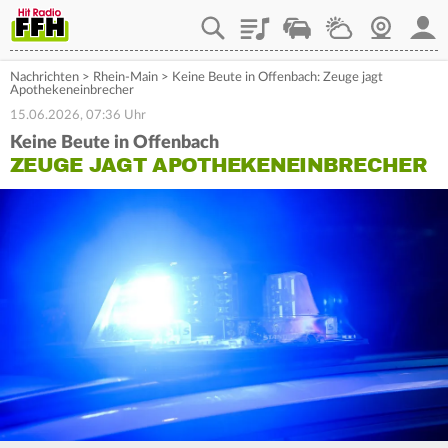
Playlist
Staupilot
Wetter
Webcam
Mein
Nachrichten
>
Rhein-Main
>
Keine Beute in Offenbach: Zeuge jagt
Apothekeneinbrecher
15.06.2026, 07:36 Uhr
Keine Beute in Offenbach
ZEUGE JAGT APOTHEKENEINBRECHER