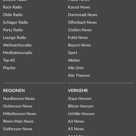
Rock Radio
Kassel News
Oldie Radio
Darmstadt News
Schlager Radio
Offenbach News
Party Radio
Gießen News
Lounge Radio
Fulda News
Weihnachtsradio
Bayern News
Meditationsradio
Sport
Top 40
Wetter
Playlist
Alle Orte
Alle Themen
REGIONEN
VERKEHR
Nordhessen News
Staus Hessen
Osthessen News
Blitzer Hessen
Mittelhessen News
Unfälle Hessen
Rhein-Main News
A3 News
Südhessen News
A5 News