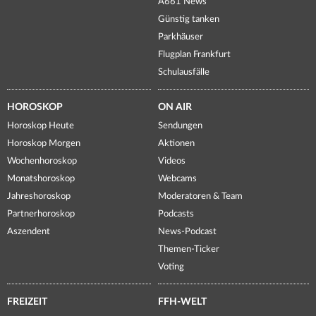
A661 News
Günstig tanken
Parkhäuser
Flugplan Frankfurt
Schulausfälle
HOROSKOP
ON AIR
Horoskop Heute
Sendungen
Horoskop Morgen
Aktionen
Wochenhoroskop
Videos
Monatshoroskop
Webcams
Jahreshoroskop
Moderatoren & Team
Partnerhoroskop
Podcasts
Aszendent
News-Podcast
Themen-Ticker
Voting
FREIZEIT
FFH-WELT