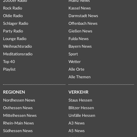
2000er Radio
Mainz News
Rock Radio
Kassel News
Oldie Radio
Darmstadt News
Schlager Radio
Offenbach News
Party Radio
Gießen News
Lounge Radio
Fulda News
Weihnachtsradio
Bayern News
Meditationsradio
Sport
Top 40
Wetter
Playlist
Alle Orte
Alle Themen
REGIONEN
VERKEHR
Nordhessen News
Staus Hessen
Osthessen News
Blitzer Hessen
Mittelhessen News
Unfälle Hessen
Rhein-Main News
A3 News
Südhessen News
A5 News