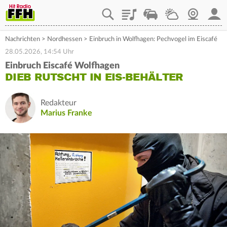
Playlist
Staupilot
Wetter
Webcam
Mein
Nachrichten
>
Nordhessen
>
Einbruch in Wolfhagen: Pechvogel im Eiscafé
28.05.2026, 14:54 Uhr
Einbruch Eiscafé Wolfhagen
DIEB RUTSCHT IN EIS-BEHÄLTER
Redakteur
Marius Franke