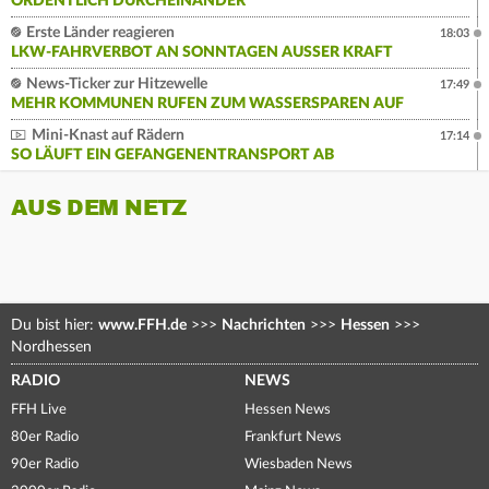
ORDENTLICH DURCHEINANDER
Erste Länder reagieren
18:03
LKW-FAHRVERBOT AN SONNTAGEN AUSSER KRAFT
News-Ticker zur Hitzewelle
17:49
MEHR KOMMUNEN RUFEN ZUM WASSERSPAREN AUF
Mini-Knast auf Rädern
17:14
SO LÄUFT EIN GEFANGENENTRANSPORT AB
AUS DEM NETZ
Du bist hier:
www.FFH.de
>>>
Nachrichten
>>>
Hessen
>>>
Nordhessen
RADIO
NEWS
FFH Live
Hessen News
80er Radio
Frankfurt News
90er Radio
Wiesbaden News