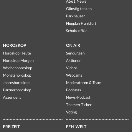
A661 News
Günstig tanken
Parkhäuser
Flugplan Frankfurt
Schulausfälle
HOROSKOP
ON AIR
Horoskop Heute
Sendungen
Horoskop Morgen
Aktionen
Wochenhoroskop
Videos
Monatshoroskop
Webcams
Jahreshoroskop
Moderatoren & Team
Partnerhoroskop
Podcasts
Aszendent
News-Podcast
Themen-Ticker
Voting
FREIZEIT
FFH-WELT