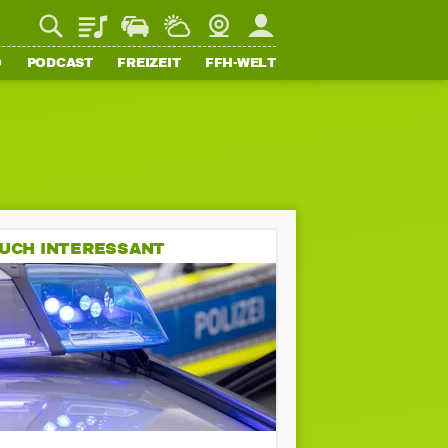
Playlist
Staupilot
Wetter
Webcam
Mein FFH
O
PODCAST
FREIZEIT
FFH-WELT
UCH INTERESSANT