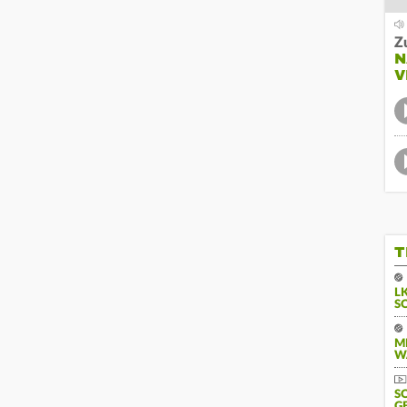
Z
N
V
T
L
S
M
W
S
G