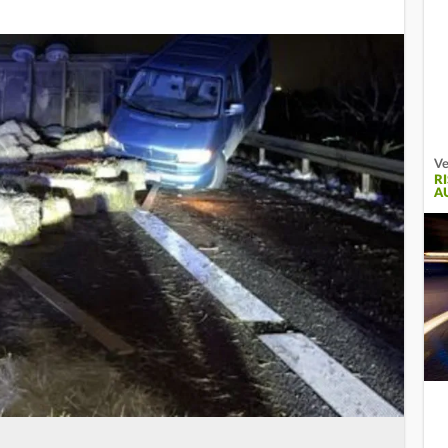
Ve
R
A