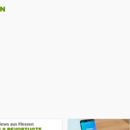
EN
ews aus Hessen
ALS BEVORZUGTE