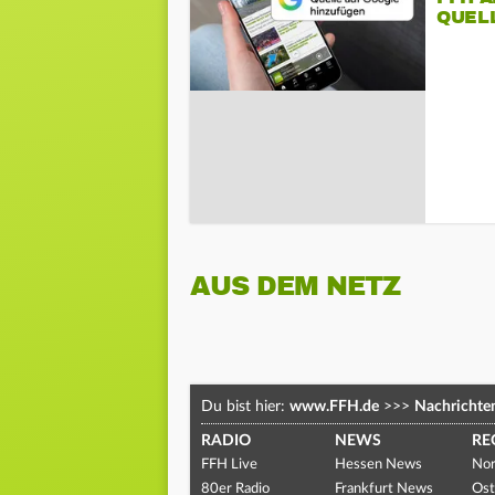
QUEL
AUS DEM NETZ
Du bist hier:
www.FFH.de
>>>
Nachrichte
RADIO
NEWS
RE
FFH Live
Hessen News
Nor
80er Radio
Frankfurt News
Ost