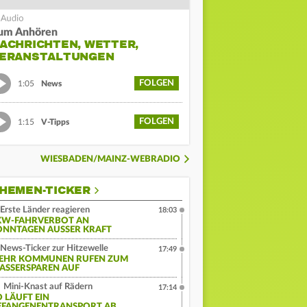
um Anhören
ACHRICHTEN, WETTER,
ERANSTALTUNGEN
FOLGEN
1:05
News
FOLGEN
1:15
V-Tipps
WIESBADEN/MAINZ-WEBRADIO
HEMEN-TICKER
Erste Länder reagieren
18:03
KW-FAHRVERBOT AN
ONNTAGEN AUSSER KRAFT
News-Ticker zur Hitzewelle
17:49
EHR KOMMUNEN RUFEN ZUM
ASSERSPAREN AUF
Mini-Knast auf Rädern
17:14
O LÄUFT EIN
EFANGENENTRANSPORT AB