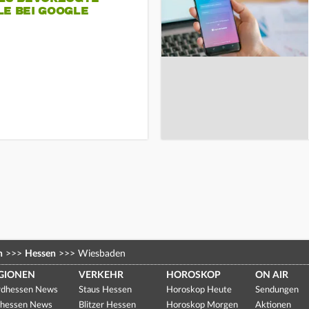
LE BEI GOOGLE
n
>>>
Hessen
>>>
Wiesbaden
GIONEN
VERKEHR
HOROSKOP
ON AIR
dhessen News
Staus Hessen
Horoskop Heute
Sendungen
hessen News
Blitzer Hessen
Horoskop Morgen
Aktionen