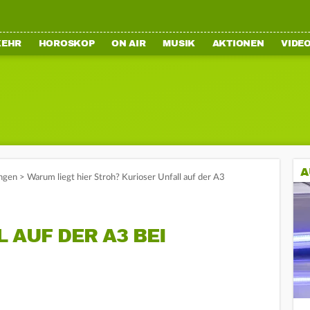
KEHR
HOROSKOP
ON AIR
MUSIK
AKTIONEN
VIDE
A
ngen
>
Warum liegt hier Stroh? Kurioser Unfall auf der A3
 AUF DER A3 BEI