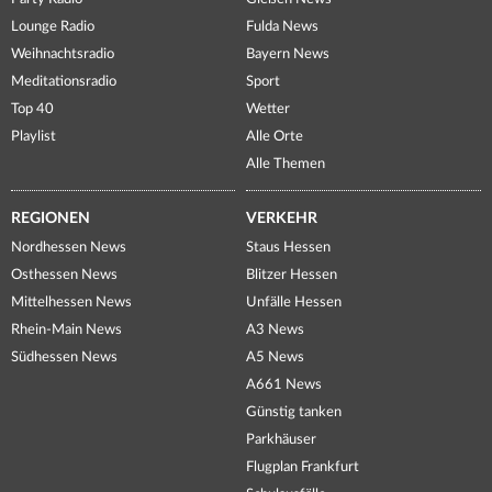
Lounge Radio
Fulda News
Weihnachtsradio
Bayern News
Meditationsradio
Sport
Top 40
Wetter
Playlist
Alle Orte
Alle Themen
REGIONEN
VERKEHR
Nordhessen News
Staus Hessen
Osthessen News
Blitzer Hessen
Mittelhessen News
Unfälle Hessen
Rhein-Main News
A3 News
Südhessen News
A5 News
A661 News
Günstig tanken
Parkhäuser
Flugplan Frankfurt