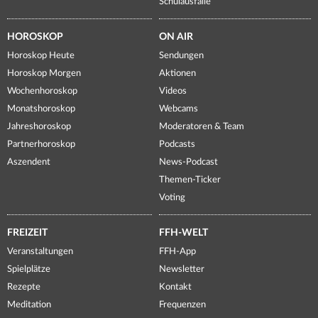
Schulausfälle
HOROSKOP
ON AIR
Horoskop Heute
Sendungen
Horoskop Morgen
Aktionen
Wochenhoroskop
Videos
Monatshoroskop
Webcams
Jahreshoroskop
Moderatoren & Team
Partnerhoroskop
Podcasts
Aszendent
News-Podcast
Themen-Ticker
Voting
FREIZEIT
FFH-WELT
Veranstaltungen
FFH-App
Spielplätze
Newsletter
Rezepte
Kontakt
Meditation
Frequenzen