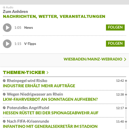
Zum Anhören
NACHRICHTEN, WETTER, VERANSTALTUNGEN
FOLGEN
1:05
News
FOLGEN
1:15
V-Tipps
WIESBADEN/MAINZ-WEBRADIO
THEMEN-TICKER
Rheinpegel wird Risiko
12:42
INDUSTRIE ERHÄLT MEHR AUFTRÄGE
Wegen Niedrigwasser am Rhein
12:38
LKW-FAHRVERBOT AN SONNTAGEN AUFHEBEN?
Potenzielles Angriffsziel
12:17
HESSEN RÜSTET BEI DER SPIONAGEABWEHR AUF
Nach FIFA-Krisenrunde
11:40
INFANTINO MIT GENERALSEKRETÄR IM STADION