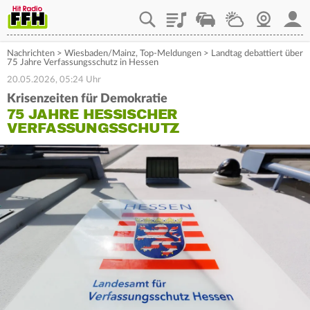
Playlist
Staupilot
Wetter
Webcam
Mein
Nachrichten
>
Wiesbaden/Mainz
,
Top-Meldungen
>
Landtag debattiert über
75 Jahre Verfassungsschutz in Hessen
20.05.2026, 05:24 Uhr
Krisenzeiten für Demokratie
75 JAHRE HESSISCHER
VERFASSUNGSSCHUTZ