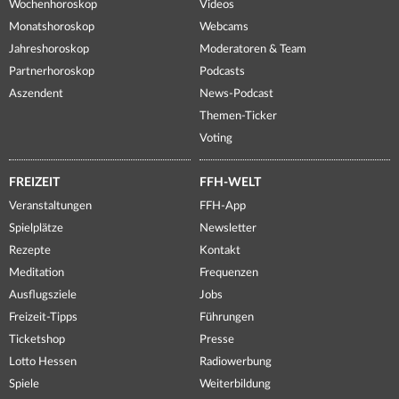
Wochenhoroskop
Videos
Monatshoroskop
Webcams
Jahreshoroskop
Moderatoren & Team
Partnerhoroskop
Podcasts
Aszendent
News-Podcast
Themen-Ticker
Voting
FREIZEIT
FFH-WELT
Veranstaltungen
FFH-App
Spielplätze
Newsletter
Rezepte
Kontakt
Meditation
Frequenzen
Ausflugsziele
Jobs
Freizeit-Tipps
Führungen
Ticketshop
Presse
Lotto Hessen
Radiowerbung
Spiele
Weiterbildung