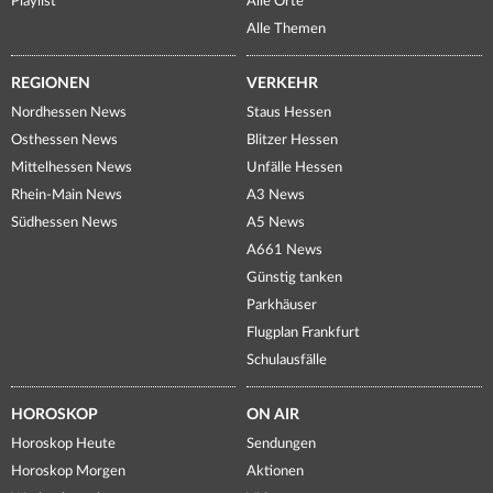
Playlist
Alle Orte
Alle Themen
REGIONEN
VERKEHR
Nordhessen News
Staus Hessen
Osthessen News
Blitzer Hessen
Mittelhessen News
Unfälle Hessen
Rhein-Main News
A3 News
Südhessen News
A5 News
A661 News
Günstig tanken
Parkhäuser
Flugplan Frankfurt
Schulausfälle
HOROSKOP
ON AIR
Horoskop Heute
Sendungen
Horoskop Morgen
Aktionen