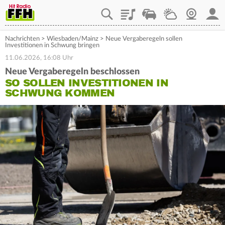
Playlist
Staupilot
Wetter
Webcam
Mein
Nachrichten
>
Wiesbaden/Mainz
>
Neue Vergaberegeln sollen
Investitionen in Schwung bringen
11.06.2026, 16:08 Uhr
Neue Vergaberegeln beschlossen
SO SOLLEN INVESTITIONEN IN
SCHWUNG KOMMEN