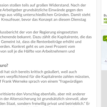
ion stoßen teils auf großen Widerstand. Nach der
e Arbeitgeber grundsätzliche Einwände gegen den
dings aus völlig unterschiedlichen Gründen. Damit steht
Bu
m Kreuzfeuer, bevor das Konzept an diesem Dienstag
K
H
ussbericht der von der Regierung eingesetzten
henende bekannt. Dazu zählt die Kapitalrente, die das
l. Gemeint ist, dass die Rentenbeiträge erhöht und
werden. Konkret geht es um zwei Prozent vom
von soll je die Hälfte von Arbeitnehmern und
uro?
i hat sich bereits kritisch geäußert, weil auch
rs verpflichtend für die Kapitalrente zahlen müssten,
ef Frank Werneke sprach von einem "fragwürdigen
ritisierte den Vorschlag ebenfalls, aber mit anderer
der Alterssicherung ist grundsätzlich sinnvoll, aber
n Staat, sondern freiwillig privat und betrieblich." Er