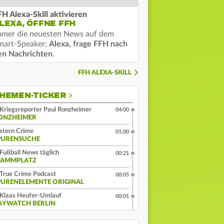
FH Alexa-Skill aktivieren
LEXA, ÖFFNE FFH
mmer die neuesten News auf dem
mart-Speaker:
Alexa, frage FFH nach
en Nachrichten
.
FFH ALEXA-SKILL
HEMEN-TICKER
Kriegsreporter Paul Ronzheimer
04:00
ONZHEIMER
stern Crime
01:00
PURENSUCHE
Fußball News täglich
00:21
TAMMPLATZ
True Crime Podcast
00:05
PURENELEMENTE ORIGINAL
Klaas Heufer-Umlauf
00:01
AYWATCH BERLIN