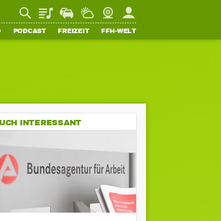
Playlist
Staupilot
Wetter
Webcam
Mein FFH
O
PODCAST
FREIZEIT
FFH-WELT
UCH INTERESSANT