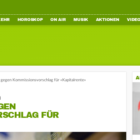
KEHR
HOROSKOP
ON AIR
MUSIK
AKTIONEN
VIDE
A
 gegen Kommissionsvorschlag für «Kapitalrente»
n
GEN
RSCHLAG FÜR