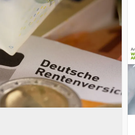
Ar
W
A