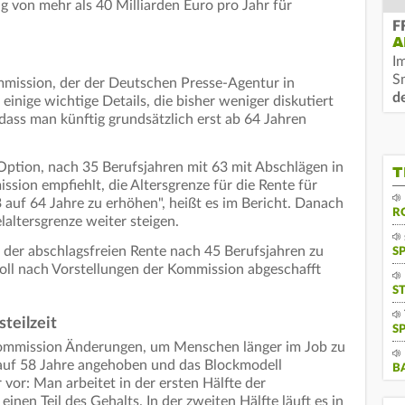
g von mehr als 40 Milliarden Euro pro Jahr für
F
A
I
S
mmission, der der Deutschen Presse-Agentur in
d
 einige wichtige Details, die bisher weniger diskutiert
dass man künftig grundsätzlich erst ab 64 Jahren
ption, nach 35 Berufsjahren mit 63 mit Abschlägen in
T
sion empfiehlt, die Altersgrenze für die Rente für
3 auf 64 Jahre zu erhöhen", heißt es im Bericht. Danach
R
elaltersgrenze weiter steigen.
t der abschlagsfreien Rente nach 45 Berufsjahren zu
S
 soll nach Vorstellungen der Kommission abgeschafft
S
teilzeit
S
e Kommission Änderungen, um Menschen länger im Job zu
5 auf 58 Jahre angehoben und das Blockmodell
B
 vor: Man arbeitet in der ersten Hälfte der
einen Teil des Gehalts. In der zweiten Hälfte läuft es in