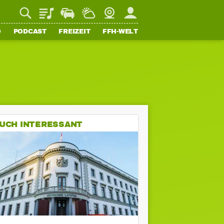
Playlist
Staupilot
Wetter
Webcam
Mein FFH
O
PODCAST
FREIZEIT
FFH-WELT
UCH INTERESSANT