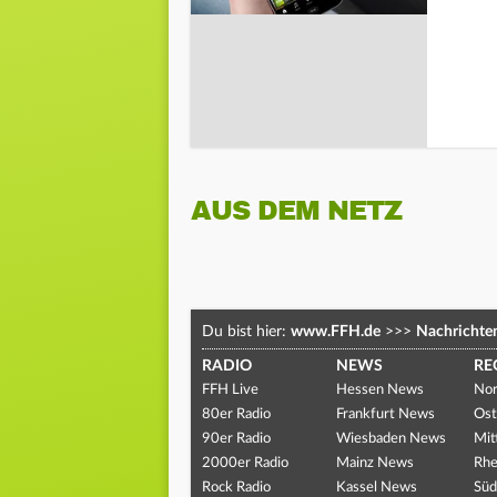
AUS DEM NETZ
Du bist hier:
www.FFH.de
>>>
Nachrichte
RADIO
NEWS
RE
FFH Live
Hessen News
Nor
80er Radio
Frankfurt News
Ost
90er Radio
Wiesbaden News
Mit
2000er Radio
Mainz News
Rhe
Rock Radio
Kassel News
Süd