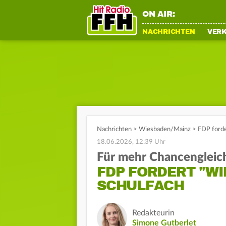
ON AIR:
NACHRICHTEN
VER
Nachrichten
>
Wiesbaden/Mainz
>
FDP forde
18.06.2026, 12:39 Uhr
Für mehr Chancengleic
FDP FORDERT "WI
SCHULFACH
Redakteurin
Simone Gutberlet