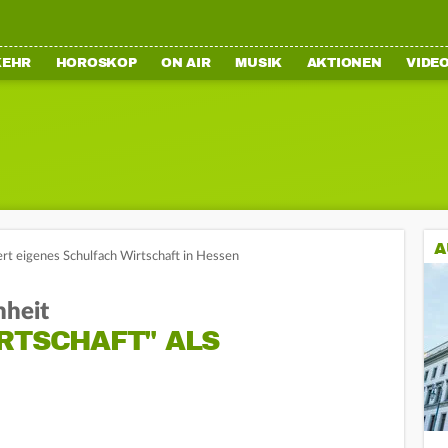
KEHR
HOROSKOP
ON AIR
MUSIK
AKTIONEN
VIDE
A
rt eigenes Schulfach Wirtschaft in Hessen
hheit
RTSCHAFT" ALS