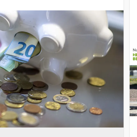
Nu
H
B