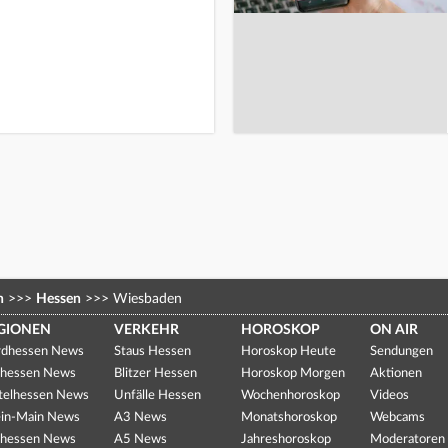
n
>>>
Hessen
>>>
Wiesbaden
GIONEN
VERKEHR
HOROSKOP
ON AIR
dhessen News
Staus Hessen
Horoskop Heute
Sendungen
hessen News
Blitzer Hessen
Horoskop Morgen
Aktionen
telhessen News
Unfälle Hessen
Wochenhoroskop
Videos
in-Main News
A3 News
Monatshoroskop
Webcams
hessen News
A5 News
Jahreshoroskop
Moderatoren