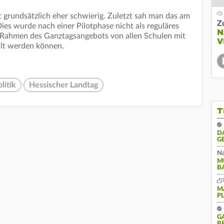
t grundsätzlich eher schwierig. Zuletzt sah man das am
Z
Dies wurde nach einer Pilotphase nicht als reguläres
N
m Rahmen des Ganztagsangebots von allen Schulen mit
V
hlt werden können.
litik
Hessischer Landtag
T
D
G
Na
M
B
M
P
G
B