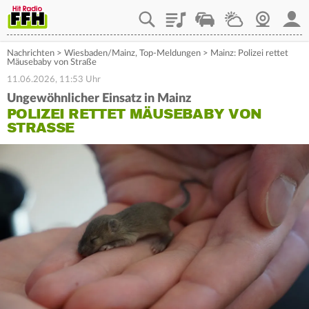
Playlist
Staupilot
Wetter
Webcam
Mein
Nachrichten
>
Wiesbaden/Mainz
,
Top-Meldungen
>
Mainz: Polizei rettet
Mäusebaby von Straße
11.06.2026, 11:53 Uhr
Ungewöhnlicher Einsatz in Mainz
POLIZEI RETTET MÄUSEBABY VON
STRASSE