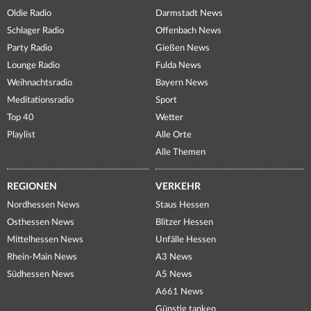
Oldie Radio
Darmstadt News
Schlager Radio
Offenbach News
Party Radio
Gießen News
Lounge Radio
Fulda News
Weihnachtsradio
Bayern News
Meditationsradio
Sport
Top 40
Wetter
Playlist
Alle Orte
Alle Themen
REGIONEN
VERKEHR
Nordhessen News
Staus Hessen
Osthessen News
Blitzer Hessen
Mittelhessen News
Unfälle Hessen
Rhein-Main News
A3 News
Südhessen News
A5 News
A661 News
Günstig tanken