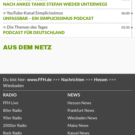
NACH ANKES TANKE STEFAN WIEDER UNTERWEGS
YouTube-Kanal Simplicissimus
06:00
UNFASSBAR – EIN SIMPLICISSIMUS PODCAST
Die Themen des Tages
05:50
PODCAST FÜR DEUTSCHLAND
AUS DEM NETZ
Du bist hier:
www.FFH.de
>>>
Nachrichten
>>>
Hessen
>>>
Wiesbaden
RADIO
NEWS
FFH Live
Hessen News
80er Radio
Frankfurt News
90er Radio
Wiesbaden News
2000er Radio
Mainz News
Rock Radio
Kassel News