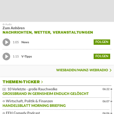
Zum Anhören
NACHRICHTEN, WETTER, VERANSTALTUNGEN
FOLGEN
1:05
News
FOLGEN
1:15
V-Tipps
WIESBADEN/MAINZ-WEBRADIO
THEMEN-TICKER
10 Verletzte - große Rauchwolke
06:22
GROSSBRAND IN GERNSHEIM ENDLICH GELÖSCHT
Wirtschaft, Politik & Finanzen
06:07
HANDELSBLATT MORNING BRIEFING
FFH Comedy Podcast
06:06