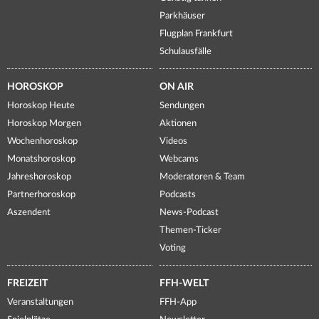
Parkhäuser
Flugplan Frankfurt
Schulausfälle
HOROSKOP
ON AIR
Horoskop Heute
Sendungen
Horoskop Morgen
Aktionen
Wochenhoroskop
Videos
Monatshoroskop
Webcams
Jahreshoroskop
Moderatoren & Team
Partnerhoroskop
Podcasts
Aszendent
News-Podcast
Themen-Ticker
Voting
FREIZEIT
FFH-WELT
Veranstaltungen
FFH-App