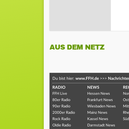
AUS DEM NETZ
Du bist hier:
www.FFH.de
>>>
Nachrichte
RADIO
NEWS
RE
FFH Live
Hessen News
Nor
80er Radio
Frankfurt News
Ost
90er Radio
Wiesbaden News
Mit
2000er Radio
Mainz News
Rhe
Rock Radio
Kassel News
Süd
Oldie Radio
Darmstadt News