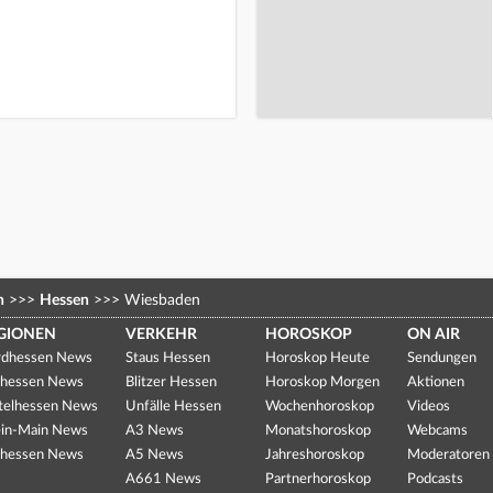
n
>>>
Hessen
>>>
Wiesbaden
GIONEN
VERKEHR
HOROSKOP
ON AIR
dhessen News
Staus Hessen
Horoskop Heute
Sendungen
hessen News
Blitzer Hessen
Horoskop Morgen
Aktionen
telhessen News
Unfälle Hessen
Wochenhoroskop
Videos
in-Main News
A3 News
Monatshoroskop
Webcams
hessen News
A5 News
Jahreshoroskop
Moderatoren
A661 News
Partnerhoroskop
Podcasts