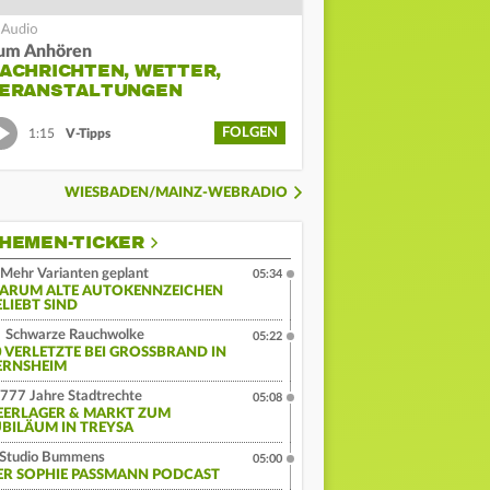
um Anhören
ACHRICHTEN, WETTER,
ERANSTALTUNGEN
FOLGEN
1:15
V-Tipps
WIESBADEN/MAINZ-WEBRADIO
HEMEN-TICKER
Mehr Varianten geplant
05:34
ARUM ALTE AUTOKENNZEICHEN
ELIEBT SIND
Schwarze Rauchwolke
05:22
 VERLETZTE BEI GROSSBRAND IN G
RNSHEIM
777 Jahre Stadtrechte
05:08
EERLAGER & MARKT ZUM
UBILÄUM IN TREYSA
Studio Bummens
05:00
ER SOPHIE PASSMANN PODCAST