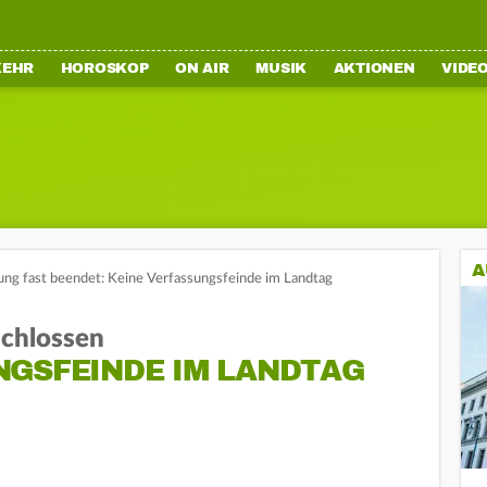
KEHR
HOROSKOP
ON AIR
MUSIK
AKTIONEN
VIDE
A
ng fast beendet: Keine Verfassungsfeinde im Landtag
schlossen
NGSFEINDE IM LANDTAG