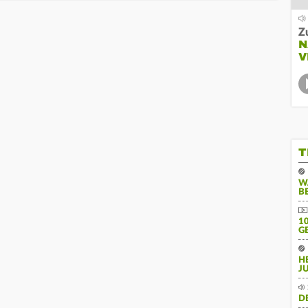
Z
N
V
T
W
B
10
E
H
J
D