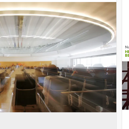
Nu
H
B