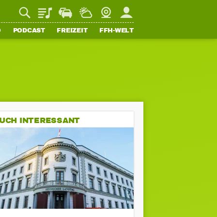
Playlist
Staupilot
Wetter
Webcam
Mein FFH
O
PODCAST
FREIZEIT
FFH-WELT
UCH INTERESSANT