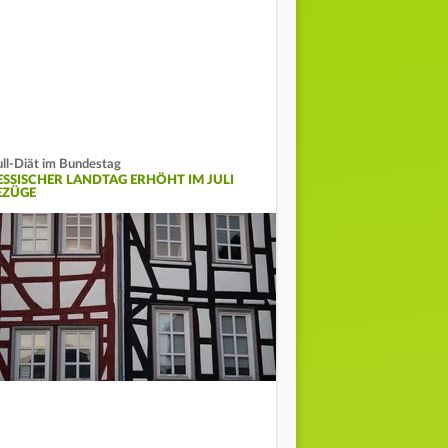
ll-Diät im Bundestag
ESSISCHER LANDTAG ERHÖHT IM JULI
EZÜGE