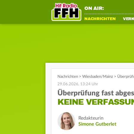
ON AIR:
NACHRICHTEN
VER
Nachrichten
>
Wiesbaden/Mainz
>
Überprüfu
29.06.2026, 13:24 Uhr
Überprüfung fast abge
KEINE VERFASSU
Redakteurin
Simone Gutberlet