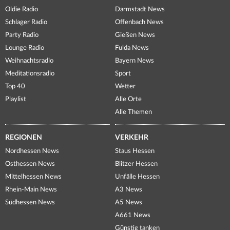
Oldie Radio
Darmstadt News
Schlager Radio
Offenbach News
Party Radio
Gießen News
Lounge Radio
Fulda News
Weihnachtsradio
Bayern News
Meditationsradio
Sport
Top 40
Wetter
Playlist
Alle Orte
Alle Themen
REGIONEN
VERKEHR
Nordhessen News
Staus Hessen
Osthessen News
Blitzer Hessen
Mittelhessen News
Unfälle Hessen
Rhein-Main News
A3 News
Südhessen News
A5 News
A661 News
Günstig tanken