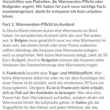
Vorschriften was Plaketten, die Warnwesten-Pflicht oder
Bußgelder angeht. Wir haben für euch neun wichtige Facts
zusammengefasst, damit ihr entspannt mit Auto urlauben
könnt.
Fact 1: Warnwesten-Pflicht im Ausland
In Deutschland müssen Autos eine Warnweste an Bord
haben. Im europäischen Ausland sieht das zum Teil anders
aus. In
Belgien
muss gesetzlich zwar nur eine Warnweste im
Auto sein, bei einem Unfall oder einer Panne außerorts
sollten allerdings alle Insassen eine Warnweste anlegen -
wird so empfohlen. Wer keine Warnweste anlegt, zahlt ab 50
Euro Bußgeld. Auch in
Bulgarien
müssen alle Insassen beim
Verlassen des Pannenfahrzeugs eine Warnweste tragen.
In
Frankreich
besteht eine
Trage- und Mitführpflicht
. Wer
keine Warnweste dabei hat oder sie vor dem Aussteigen bei
einer Panne nicht anzieht, wird mit mindestens 90 Euro zur
Kasse gebeten. Übrigens:
Es ist in Frankreich nicht erlaubt,
sich zu Fuß auf der Autobahn zu bewegen
. Wer also eine
Panne hat: Kein Warndreieck aufstellen, sondern direkt mit
Warnweste hinter die Leitplanke gehen. In
Italien
gilt die
Tragepflicht für den Fahrer und jeden Mitfahrer, der das