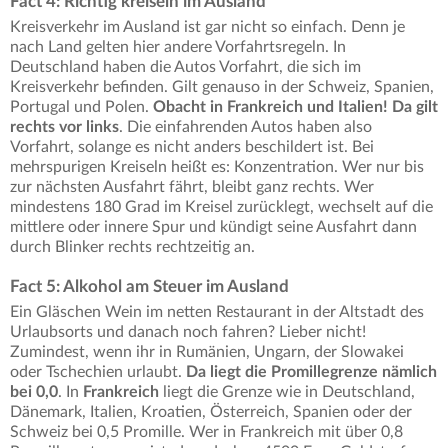
Fact 4: Richtig kreiseln im Ausland
Kreisverkehr im Ausland ist gar nicht so einfach. Denn je
nach Land gelten hier andere Vorfahrtsregeln. In
Deutschland haben die Autos Vorfahrt, die sich im
Kreisverkehr befinden. Gilt genauso in der Schweiz, Spanien,
Portugal und Polen.
Obacht in Frankreich und Italien! Da gilt
rechts vor links
. Die einfahrenden Autos haben also
Vorfahrt, solange es nicht anders beschildert ist. Bei
mehrspurigen Kreiseln heißt es: Konzentration. Wer nur bis
zur nächsten Ausfahrt fährt, bleibt ganz rechts. Wer
mindestens 180 Grad im Kreisel zurücklegt, wechselt auf die
mittlere oder innere Spur und kündigt seine Ausfahrt dann
durch Blinker rechts rechtzeitig an.
Fact 5: Alkohol am Steuer im Ausland
Ein Gläschen Wein im netten Restaurant in der Altstadt des
Urlaubsorts und danach noch fahren? Lieber nicht!
Zumindest, wenn ihr in Rumänien, Ungarn, der Slowakei
oder Tschechien urlaubt.
Da liegt die Promillegrenze nämlich
bei 0,0
. In
Frankreich
liegt die Grenze wie in Deutschland,
Dänemark, Italien, Kroatien, Österreich, Spanien oder der
Schweiz bei 0,5 Promille. Wer in Frankreich mit über 0,8