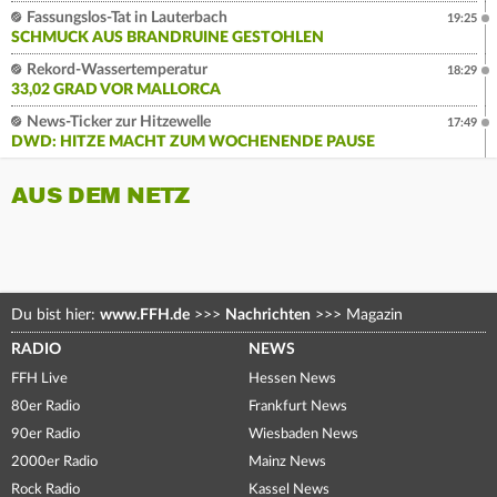
Fassungslos-Tat in Lauterbach
19:25
SCHMUCK AUS BRANDRUINE GESTOHLEN
Rekord-Wassertemperatur
18:29
33,02 GRAD VOR MALLORCA
News-Ticker zur Hitzewelle
17:49
DWD: HITZE MACHT ZUM WOCHENENDE PAUSE
AUS DEM NETZ
Du bist hier:
www.FFH.de
>>>
Nachrichten
>>>
Magazin
RADIO
NEWS
FFH Live
Hessen News
80er Radio
Frankfurt News
90er Radio
Wiesbaden News
2000er Radio
Mainz News
Rock Radio
Kassel News