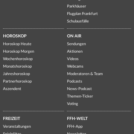
Parkhäuser
Flugplan Frankfurt
Schulausfälle
HOROSKOP
ON AIR
Horoskop Heute
Sendungen
Horoskop Morgen
Aktionen
Wochenhoroskop
Videos
Monatshoroskop
Webcams
Jahreshoroskop
Moderatoren & Team
Partnerhoroskop
Podcasts
Aszendent
News-Podcast
Themen-Ticker
Voting
FREIZEIT
FFH-WELT
Veranstaltungen
FFH-App