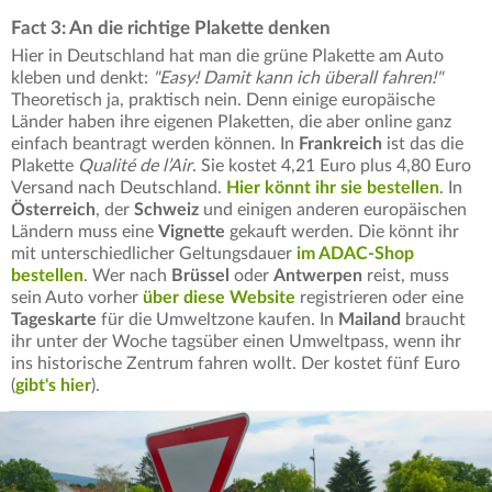
Fact 3: An die richtige Plakette denken
Hier in Deutschland hat man die grüne Plakette am Auto
kleben und denkt:
"Easy! Damit kann ich überall fahren!"
Theoretisch ja, praktisch nein. Denn einige europäische
Länder haben ihre eigenen Plaketten, die aber online ganz
einfach beantragt werden können. In
Frankreich
ist das die
Plakette
Qualité de l’Air
. Sie kostet 4,21 Euro plus 4,80 Euro
Versand nach Deutschland.
Hier könnt ihr sie bestellen
. In
Österreich
, der
Schweiz
und einigen anderen europäischen
Ländern muss eine
Vignette
gekauft werden. Die könnt ihr
mit unterschiedlicher Geltungsdauer
im ADAC-Shop
bestellen
. Wer nach
Brüssel
oder
Antwerpen
reist, muss
sein Auto vorher
über diese Website
registrieren oder eine
Tageskarte
für die Umweltzone kaufen. In
Mailand
braucht
ihr unter der Woche tagsüber einen Umweltpass, wenn ihr
ins historische Zentrum fahren wollt. Der kostet fünf Euro
(
gibt's hier
).