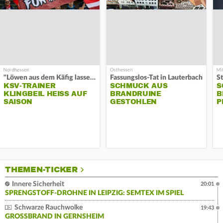
"Löwen aus dem Käfig lassen"
Fassungslos-Tat in Lauterbach
KSV-TRAINER
SCHMUCK AUS
S
KLINGBEIL HEISS AUF S
BRANDRUINE
B
AISON
GESTOHLEN
P
THEMEN-TICKER
Innere Sicherheit
20:01
SPRENGSTOFF-DROHNE IN LEIPZIG: SEMTEX IM SPIEL
Schwarze Rauchwolke
19:43
GROSSBRAND IN GERNSHEIM