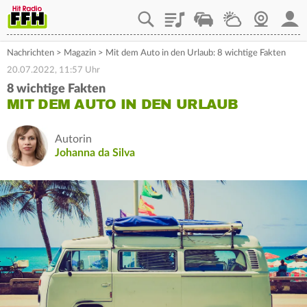
Playlist
Staupilot
Wetter
Webcam
Mein
Nachrichten
>
Magazin
>
Mit dem Auto in den Urlaub: 8 wichtige Fakten
20.07.2022, 11:57 Uhr
8 wichtige Fakten
MIT DEM AUTO IN DEN URLAUB
Autorin
Johanna da Silva