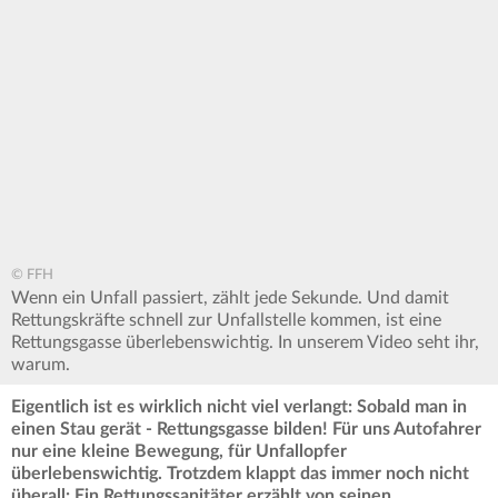
seconds
of
0
seconds
© FFH
Wenn ein Unfall passiert, zählt jede Sekunde. Und damit
Rettungskräfte schnell zur Unfallstelle kommen, ist eine
Rettungsgasse überlebenswichtig. In unserem Video seht ihr,
warum.
Eigentlich ist es wirklich nicht viel verlangt: Sobald man in
einen Stau gerät - Rettungsgasse bilden! Für uns Autofahrer
nur eine kleine Bewegung, für Unfallopfer
überlebenswichtig. Trotzdem klappt das immer noch nicht
überall: Ein Rettungssanitäter erzählt von seinen