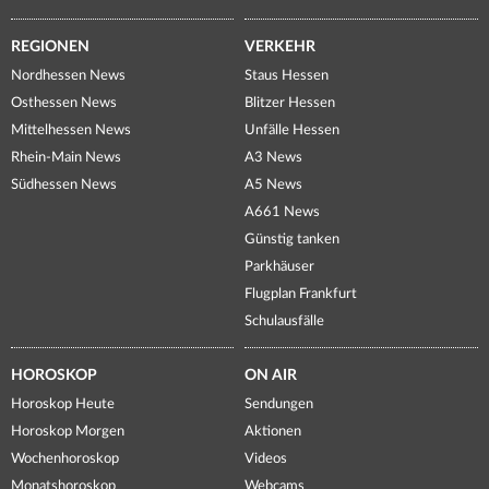
REGIONEN
VERKEHR
Nordhessen News
Staus Hessen
Osthessen News
Blitzer Hessen
Mittelhessen News
Unfälle Hessen
Rhein-Main News
A3 News
Südhessen News
A5 News
A661 News
Günstig tanken
Parkhäuser
Flugplan Frankfurt
Schulausfälle
HOROSKOP
ON AIR
Horoskop Heute
Sendungen
Horoskop Morgen
Aktionen
Wochenhoroskop
Videos
Monatshoroskop
Webcams