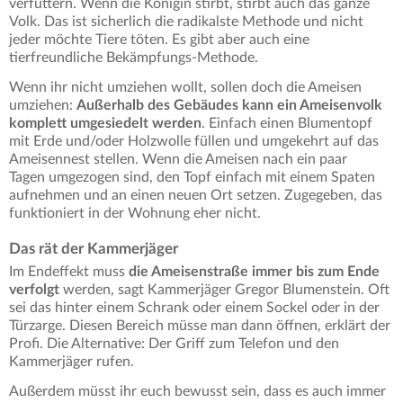
verfüttern. Wenn die Königin stirbt, stirbt auch das ganze
Volk. Das ist sicherlich die radikalste Methode und nicht
jeder möchte Tiere töten. Es gibt aber auch eine
tierfreundliche Bekämpfungs-Methode.
Wenn ihr nicht umziehen wollt, sollen doch die Ameisen
umziehen:
Außerhalb des Gebäudes kann ein Ameisenvolk
komplett umgesiedelt werden
. Einfach einen Blumentopf
mit Erde und/oder Holzwolle füllen und umgekehrt auf das
Ameisennest stellen. Wenn die Ameisen nach ein paar
Tagen umgezogen sind, den Topf einfach mit einem Spaten
aufnehmen und an einen neuen Ort setzen. Zugegeben, das
funktioniert in der Wohnung eher nicht.
Das rät der Kammerjäger
Im Endeffekt muss
die Ameisenstraße immer bis zum Ende
verfolgt
werden, sagt Kammerjäger Gregor Blumenstein. Oft
sei das hinter einem Schrank oder einem Sockel oder in der
Türzarge. Diesen Bereich müsse man dann öffnen, erklärt der
Profi. Die Alternative: Der Griff zum Telefon und den
Kammerjäger rufen.
Außerdem müsst ihr euch bewusst sein, dass es auch immer