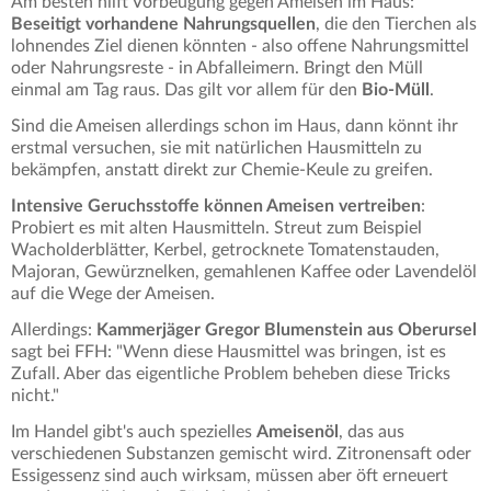
Am besten hilft Vorbeugung gegen Ameisen im Haus:
Beseitigt vorhandene Nahrungsquellen
, die den Tierchen als
lohnendes Ziel dienen könnten - also offene Nahrungsmittel
oder Nahrungsreste - in Abfalleimern. Bringt den Müll
einmal am Tag raus. Das gilt vor allem für den
Bio-Müll
.
Sind die Ameisen allerdings schon im Haus, dann könnt ihr
erstmal versuchen, sie mit natürlichen Hausmitteln zu
bekämpfen, anstatt direkt zur Chemie-Keule zu greifen.
Intensive Geruchsstoffe können Ameisen vertreiben
:
Probiert es mit alten Hausmitteln. Streut zum Beispiel
Wacholderblätter, Kerbel, getrocknete Tomatenstauden,
Majoran, Gewürznelken, gemahlenen Kaffee oder Lavendelöl
auf die Wege der Ameisen.
Allerdings:
Kammerjäger Gregor Blumenstein aus Oberursel
sagt bei FFH: "Wenn diese Hausmittel was bringen, ist es
Zufall. Aber das eigentliche Problem beheben diese Tricks
nicht."
Im Handel gibt's auch spezielles
Ameisenöl
, das aus
verschiedenen Substanzen gemischt wird. Zitronensaft oder
Essigessenz sind auch wirksam, müssen aber öft erneuert