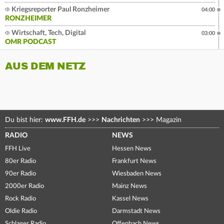
Kriegsreporter Paul Ronzheimer
04:00
RONZHEIMER
Wirtschaft, Tech, Digital
03:00
OMR PODCAST
AUS DEM NETZ
Du bist hier:
www.FFH.de
>>>
Nachrichten
>>>
Magazin
RADIO
NEWS
FFH Live
Hessen News
80er Radio
Frankfurt News
90er Radio
Wiesbaden News
2000er Radio
Mainz News
Rock Radio
Kassel News
Oldie Radio
Darmstadt News
Schlager Radio
Offenbach News