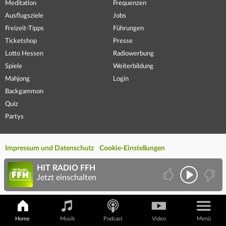
Meditation
Frequenzen
Ausflugsziele
Jobs
Freizeit-Tipps
Führungen
Ticketshop
Presse
Lotto Hessen
Radiowerbung
Spiele
Weiterbildung
Mahjong
Login
Backgammon
Quiz
Partys
Impressum und Datenschutz
Cookie-Einstellungen
HIT RADIO FFH
Jetzt einschalten
Home
Musik
Podcast
Video
Menü