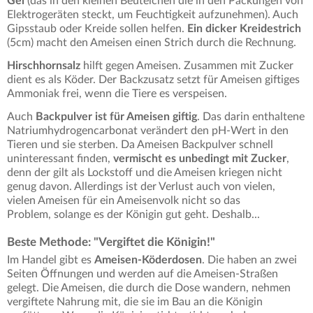
Gel
(das in den kleinen Beutelchen die in den Packungen von
Elektrogeräten steckt, um Feuchtigkeit aufzunehmen). Auch
Gipsstaub oder Kreide sollen helfen.
Ein dicker Kreidestrich
(5cm) macht den Ameisen einen Strich durch die Rechnung.
Hirschhornsalz
hilft gegen Ameisen. Zusammen mit Zucker
dient es als Köder. Der Backzusatz setzt für Ameisen giftiges
Ammoniak frei, wenn die Tiere es verspeisen.
Auch
Backpulver ist für Ameisen giftig
. Das darin enthaltene
Natriumhydrogencarbonat verändert den pH-Wert in den
Tieren und sie sterben. Da Ameisen Backpulver schnell
uninteressant finden,
vermischt es unbedingt mit Zucker
,
denn der gilt als Lockstoff und die Ameisen kriegen nicht
genug davon. Allerdings ist der Verlust auch von vielen,
vielen Ameisen für ein Ameisenvolk nicht so das
Problem, solange es der Königin gut geht. Deshalb...
Beste Methode: "Vergiftet die Königin!"
Im Handel gibt es
Ameisen-Köderdosen
. Die haben an zwei
Seiten Öffnungen und werden auf die Ameisen-Straßen
gelegt. Die Ameisen, die durch die Dose wandern, nehmen
vergiftete Nahrung mit, die sie im Bau an die Königin