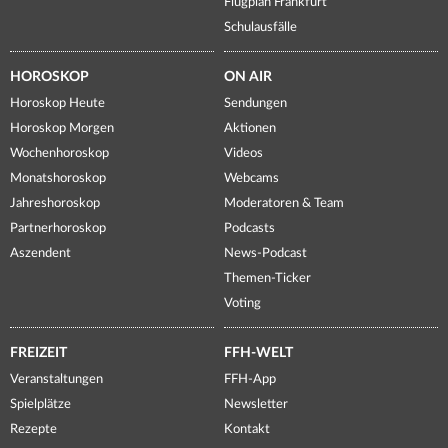
Flugplan Frankfurt
Schulausfälle
HOROSKOP
ON AIR
Horoskop Heute
Sendungen
Horoskop Morgen
Aktionen
Wochenhoroskop
Videos
Monatshoroskop
Webcams
Jahreshoroskop
Moderatoren & Team
Partnerhoroskop
Podcasts
Aszendent
News-Podcast
Themen-Ticker
Voting
FREIZEIT
FFH-WELT
Veranstaltungen
FFH-App
Spielplätze
Newsletter
Rezepte
Kontakt