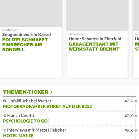
Zeugenhinweis in Kassel
Hoher Schaden in Eiterfeld
Un
POLIZEI SCHNAPPT
GARAGENTRAKT MIT
M
EINBRECHER AM
WERKSTATT BRENNT
S
RONDELL
THEMEN-TICKER
Unfallflucht bei Wetter
07:32
MOTORRADFAHRER STIRBT AUF DER B252
Franca Cerutti
07:00
PSYCHOLOGIE TO GO!
Interviews mit Matze Hielscher
06:00
HOTEL MATZE