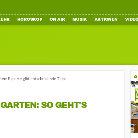
KEHR
HOROSKOP
ON AIR
MUSIK
AKTIONEN
VIDE
A
ten: Experte gibt entscheidende Tipps
 GARTEN: SO GEHT'S