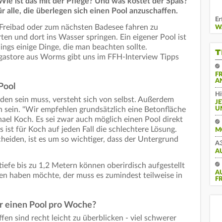
 Wie ist das mit der Pflege? Und was kostet der Spaß?
r alle, die überlegen sich einen Pool anzuschaffen.
Er
e Freibad oder zum nächsten Badesee fahren zu
WA
ten und dort ins Wasser springen. Ein eigener Pool ist
rdings einige Dinge, die man beachten sollte.
T
astore aus Worms gibt uns im FFH-Interview Tipps
F
A
Pool
Hi
den sein muss, versteht sich von selbst. Außerdem
J
U
n sein. "Wir empfehlen grundsätzlich eine Betonfläche
ael Koch. Es sei zwar auch möglich einen Pool direkt
 ist für Koch auf jeden Fall die schlechtere Lösung.
M
heiden, ist es um so wichtiger, dass der Untergrund
A3
A
tiefe bis zu 1,2 Metern können oberirdisch aufgestellt
A
en haben möchte, der muss es zumindest teilweise in
F
ür einen Pool pro Woche?
en sind recht leicht zu überblicken - viel schwerer