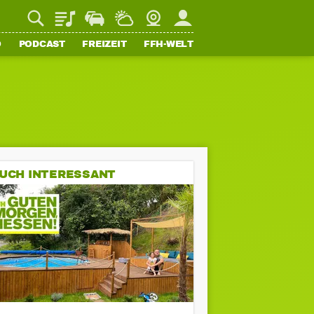
Playlist
Staupilot
Wetter
Webcam
Mein FFH
O
PODCAST
FREIZEIT
FFH-WELT
UCH INTERESSANT