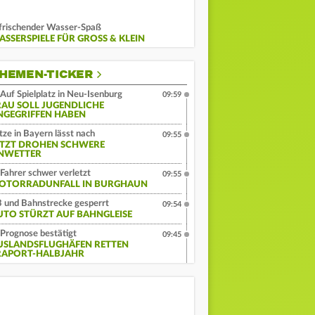
frischender Wasser-Spaß
SSERSPIELE FÜR GROSS & KLEIN
HEMEN-TICKER
Auf Spielplatz in Neu-Isenburg
09:59
RAU SOLL JUGENDLICHE
NGEGRIFFEN HABEN
tze in Bayern lässt nach
09:55
ETZT DROHEN SCHWERE
NWETTER
Fahrer schwer verletzt
09:55
OTORRADUNFALL IN BURGHAUN
 und Bahnstrecke gesperrt
09:54
UTO STÜRZT AUF BAHNGLEISE
Prognose bestätigt
09:45
USLANDSFLUGHÄFEN RETTEN
RAPORT-HALBJAHR